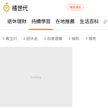
購買課程
退休理財
持續學習
在地推薦
生活百科
養生村
退休金
自書遺囑
補助
獨老