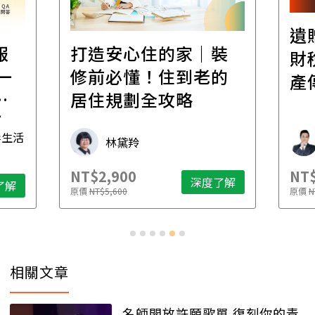
遺
報
打造安心住的家｜裝
財
一
修前必懂！住到老的
產
一
居住規劃全攻略
先
毒生活
林黛羚
NT$2,900
NT$
深度了解
了解
原價
NT$5,600
原價
N
相關文章
名師開放許願歌單 復刻你的青