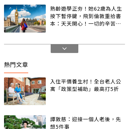
熟齡遊學正夯！她62歲為人生
按下暫停鍵，飛到倫敦重拾書
本：天天開心！一切的辛苦都
值得
熱門文章
入住平價養生村！全台老人公
寓「政策型補助」最高打5折
譚敦慈：迎接一個人老後，先
想5件事