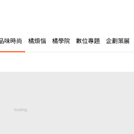
品味時尚
橘煩惱
橘學院
數位專題
企劃策展