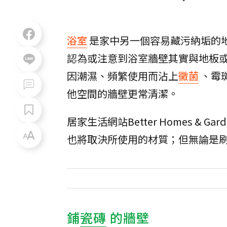
浴室
是家中另一個容易藏污納垢的
認為或注意到浴室牆壁其實與地板
因潮濕、頻繁使用而沾上
黴菌
、霉
他空間的牆壁更常清潔。
居家生活網站Better Homes 
也將取決所使用的材質；但無論是
鋪
瓷磚
的牆壁