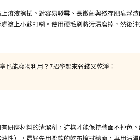
沾上溶液擦拭。對容易發霉、長黴菌與殘存肥皂浮渣
污處塗上小蘇打糊。使用硬毛刷將污漬磨掉，然後沖
室也能廢物利用？7招學起來省錢又乾淨：
用有研磨材料的清潔劑，這樣才能保持牆面不掉色。
非油性），最好先用柔軟的乾布擦拭牆面，再用沾濕