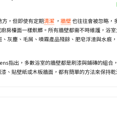
地方，但即使有定期
清潔
，
牆壁
也往往會被忽略，
或廚房檯面一樣骯髒。所有牆壁都需不時維護，浴室
斑、灰塵、毛屑、噴霧產品殘餘、肥皂浮渣與水痕，
& Gardens指出，多數浴室的牆壁都是刷漆與鋪磚的組
刷漆、貼壁紙或木板牆面，都有簡單的方法來保持乾