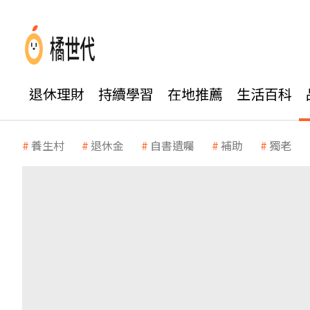
退休理財
持續學習
在地推薦
生活百科
養生村
退休金
自書遺囑
補助
獨老