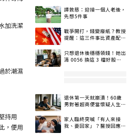
譚敦慈：迎接一個人老後，
先想5件事
水加洗潔
戰爭開打，錢變廢紙？教授
提醒：這三件事比資產配置
更重要！
只想退休後穩穩領錢！她出
清 0056 換這 3 檔好股：
股價高點照樣買
過於潮濕
退休第一天就崩潰！60歲
男對著超商便當懷疑人生
「一切好安靜」
堅持用
家人臨終突喊「有人來接
我、要回家」？醫授回應方
此，便用
式快學：避免抱憾終生