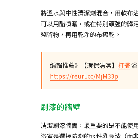
將溫水與中性清潔劑混合，用軟布
可以用醋噴灑，或在特別頑強的髒
殘留物，再用乾淨的布擦乾。
編輯推薦》【環保清潔】
打掃
浴
https://reurl.cc/MjM33p
刷漆的牆壁
清潔刷漆牆面，最重要的是不能使
浴室是選擇防潮的水性乳膠漆（而