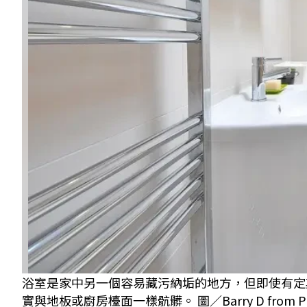
浴室是家中另一個容易藏污納垢的地方，但即使有定
實與地板或廚房檯面一樣骯髒。 圖／Barry D from Pi