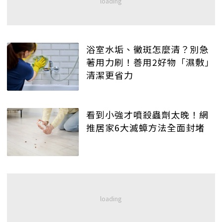
浴室水垢、黴斑怎麼清？別急
著用力刷！善用2好物「濕敷」
清潔更省力
看到小強才噴殺蟲劑太晚！網
推居家6大滅蟑方法全面封堵