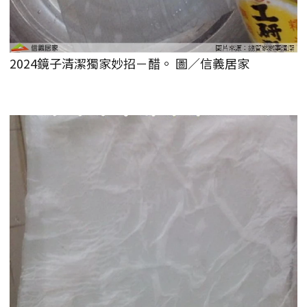
2024鏡子清潔獨家妙招－醋。 圖／信義居家