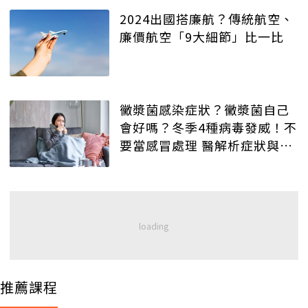
2024出國搭廉航？傳統航空、
廉價航空「9大細節」比一比
黴漿菌感染症狀？黴漿菌自己
會好嗎？冬季4種病毒發威！不
要當感冒處理 醫解析症狀與治
療法
推薦課程