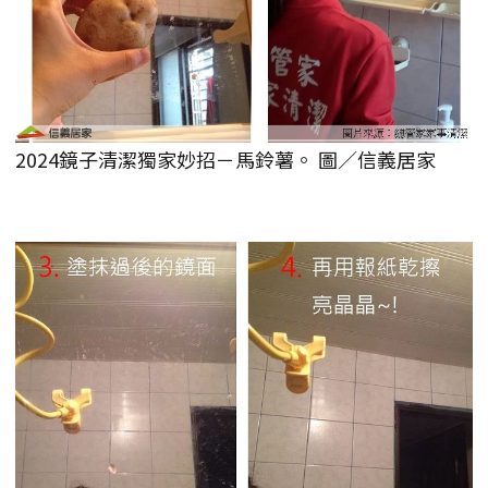
2024鏡子清潔獨家妙招－馬鈴薯。 圖／信義居家