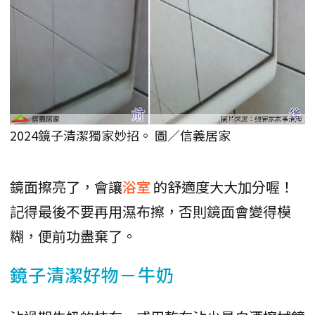
2024鏡子清潔獨家妙招。 圖／信義居家
鏡面擦亮了，會讓
浴室
的舒適度大大加分喔！
記得最後不要再用濕布擦，否則鏡面會變得模
糊，便前功盡棄了。
鏡子清潔好物－牛奶