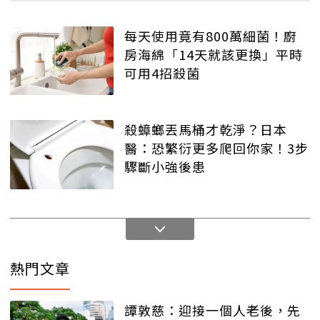
每天使用竟有800萬細菌！廚
房海綿「14天就該更換」平時
可用4招殺菌
殺蟑螂丟馬桶才乾淨？日本
醫：恐繁衍更多爬回你家！3步
驟斷小強後患
熱門文章
譚敦慈：迎接一個人老後，先