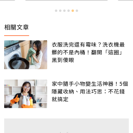
相關文章
衣服洗完還有霉味？洗衣機最
髒的不是內桶！翻開「這圈」
黑到傻眼
家中隨手小物變生活神器！5個
隱藏收納、用法巧思：不花錢
就搞定