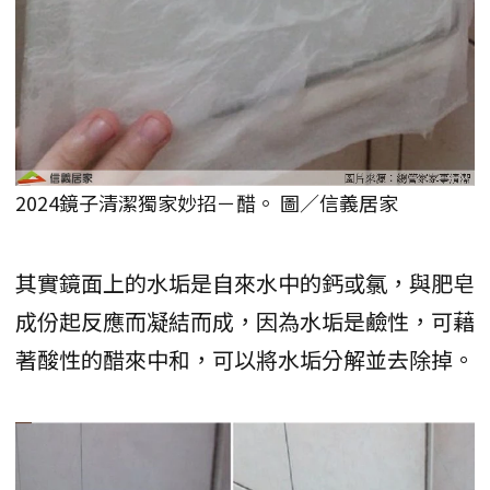
2024鏡子清潔獨家妙招－醋。 圖／信義居家
其實鏡面上的水垢是自來水中的鈣或氯，與肥皂
成份起反應而凝結而成，因為水垢是鹼性，可藉
著酸性的醋來中和，可以將水垢分解並去除掉。