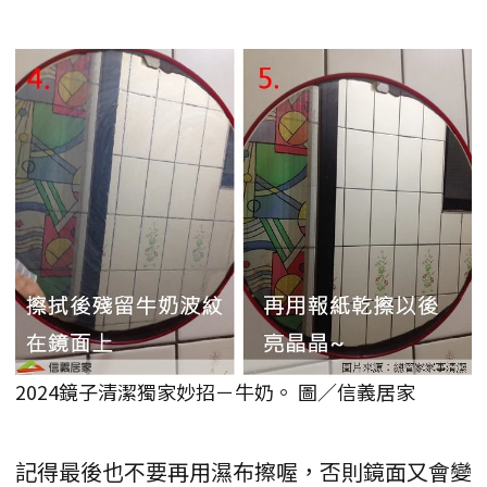
2024鏡子清潔獨家妙招－牛奶。 圖／信義居家
記得最後也不要再用濕布擦喔，否則鏡面又會變