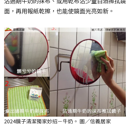
沾過期牛奶的抹布、或用乾布沾少量白酒擦拭鏡
面，再用報紙乾擦，也能使鏡面光亮如新。
2024鏡子清潔獨家妙招－牛奶。 圖／信義居家