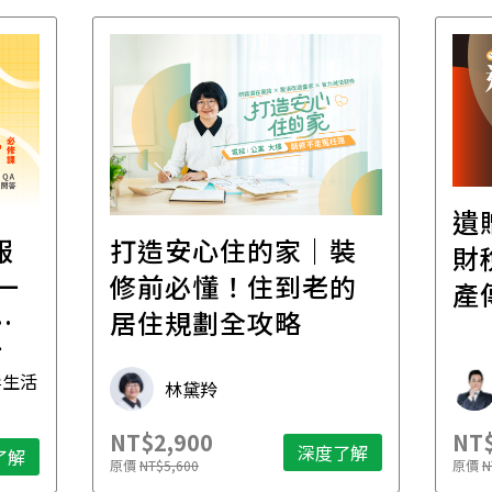
遺
報
打造安心住的家｜裝
財
一
修前必懂！住到老的
產
一
居住規劃全攻略
先
毒生活
林黛羚
NT$2,900
NT$
深度了解
了解
原價
NT$5,600
原價
N