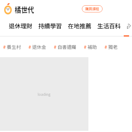
購買課程
退休理財
持續學習
在地推薦
生活百科
養生村
退休金
自書遺囑
補助
獨老