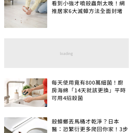
看到小強才噴殺蟲劑太晚！網
推居家6大滅蟑方法全面封堵
每天使用竟有800萬細菌！廚
房海綿「14天就該更換」平時
可用4招殺菌
殺蟑螂丟馬桶才乾淨？日本
醫：恐繁衍更多爬回你家！3步