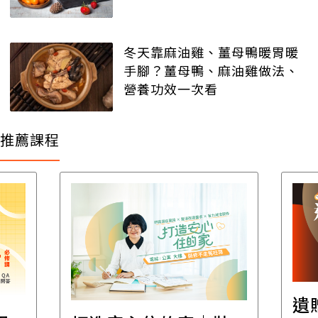
冬天靠麻油雞、薑母鴨暖胃暖
手腳？薑母鴨、麻油雞做法、
營養功效一次看
推薦課程
遺