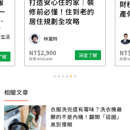
報
打造安心住的家｜裝
財
一
修前必懂！住到老的
產
一
居住規劃全攻略
先
毒生活
林黛羚
NT$2,900
NT$
深度了解
了解
原價
NT$5,600
原價
N
相關文章
衣服洗完還有霉味？洗衣機最
髒的不是內桶！翻開「這圈」
黑到傻眼