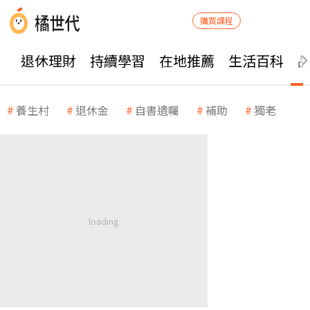
購買課程
退休理財
持續學習
在地推薦
生活百科
養生村
退休金
自書遺囑
補助
獨老