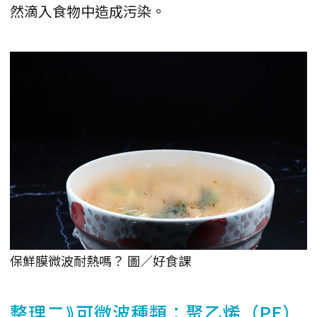
然滴入食物中造成污染。
保鮮膜微波耐熱嗎？ 圖／好食課
整理二⟫可微波種類：聚乙烯（PE）