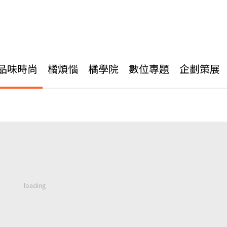
品味時尚
橘煩惱
橘學院
數位專題
企劃策展