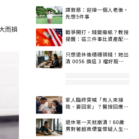
譚敦慈：迎接一個人老後，
先想5件事
大而損
戰爭開打，錢變廢紙？教授
提醒：這三件事比資產配置
更重要！
只想退休後穩穩領錢！她出
清 0056 換這 3 檔好股：
股價高點照樣買
家人臨終突喊「有人來接
我、要回家」？醫授回應方
式快學：避免抱憾終生
退休第一天就崩潰！60歲
男對著超商便當懷疑人生
「一切好安靜」