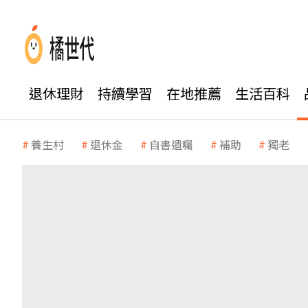
退休理財
持續學習
在地推薦
生活百科
養生村
退休金
自書遺囑
補助
獨老