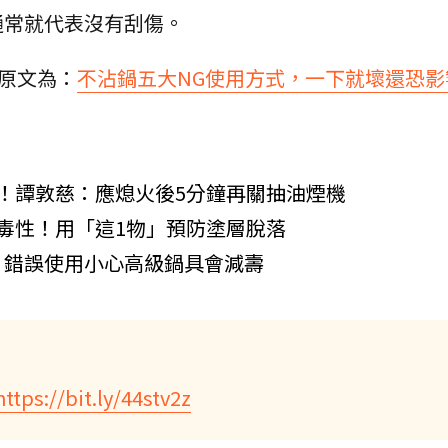
通常就代表沒有刮傷。
，原文為：
不沾鍋五大NG使用方式，一下就壞還恐影
！譚敦慈：應熄火後5分鐘再關抽油煙機
毒性！用「這1物」預防塗層脫落
，錯誤使用小心高級鍋具會減壽
https://bit.ly/44stv2z