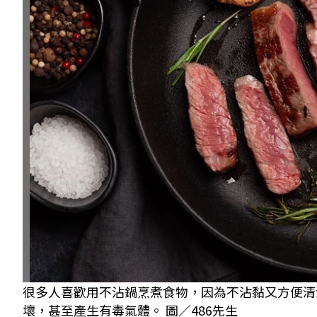
很多人喜歡用不沾鍋烹煮食物，因為不沾黏又方便清
壞，甚至產生有毒氣體。 圖／486先生