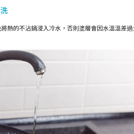
沖洗
免將熱的不沾鍋浸入冷水，否則塗層會因水溫溫差過