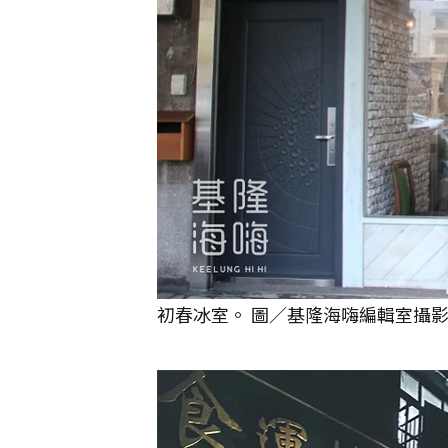
初春冰室。 圖／基隆海嗨編輯室攝