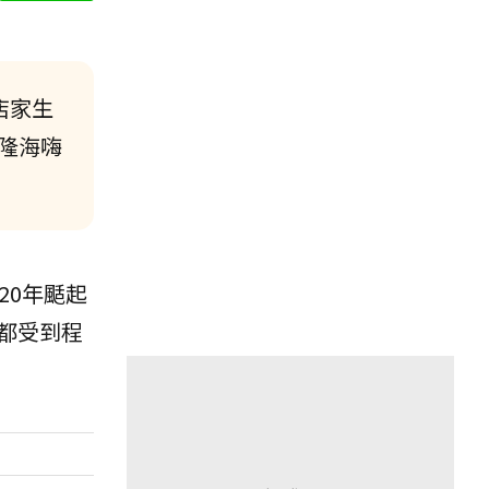
店家生
隆海嗨
20年颳起
都受到程