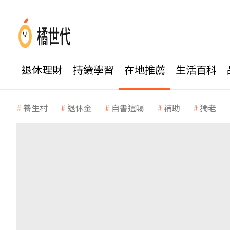
退休理財
持續學習
在地推薦
生活百科
養生村
退休金
自書遺囑
補助
獨老