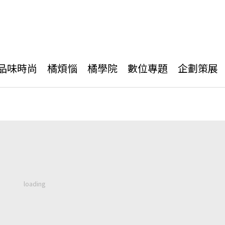
品味時尚
橘煩惱
橘學院
數位專題
企劃策展