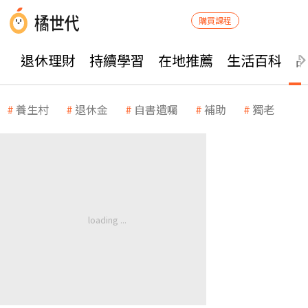
購買課程
退休理財
持續學習
在地推薦
生活百科
養生村
退休金
自書遺囑
補助
獨老