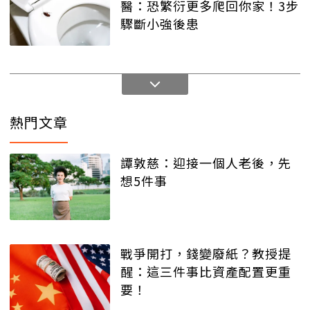
醫：恐繁衍更多爬回你家！3步
驟斷小強後患
熱門文章
譚敦慈：迎接一個人老後，先
想5件事
戰爭開打，錢變廢紙？教授提
醒：這三件事比資產配置更重
要！