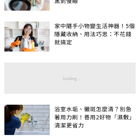
黑到傻眼
家中隨手小物變生活神器！5個
隱藏收納、用法巧思：不花錢
就搞定
浴室水垢、黴斑怎麼清？別急
著用力刷！善用2好物「濕敷」
清潔更省力