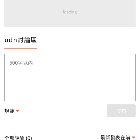
udn討論區
規範
發布
最新發表在前
全部評論 (
)
0