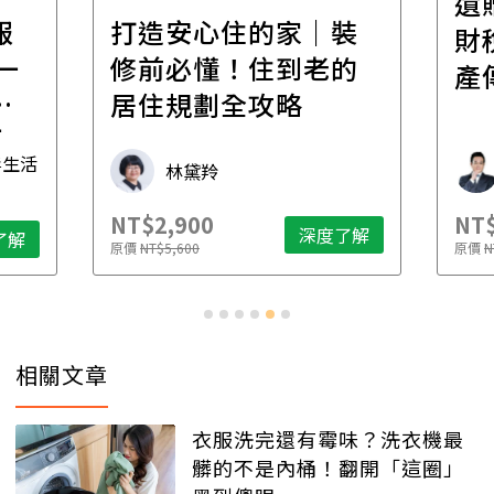
遺
報
打造安心住的家｜裝
財
一
修前必懂！住到老的
產
一
居住規劃全攻略
先
毒生活
林黛羚
NT$2,900
NT$
深度了解
了解
原價
NT$5,600
原價
N
相關文章
衣服洗完還有霉味？洗衣機最
髒的不是內桶！翻開「這圈」