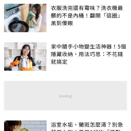
衣服洗完還有霉味？洗衣機最
髒的不是內桶！翻開「這圈」
黑到傻眼
家中隨手小物變生活神器！5個
隱藏收納、用法巧思：不花錢
就搞定
浴室水垢、黴斑怎麼清？別急