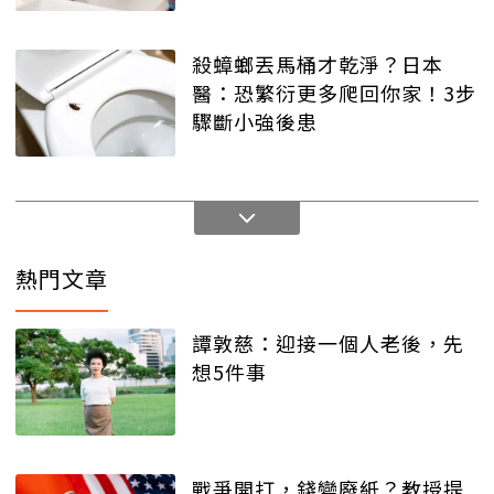
殺蟑螂丟馬桶才乾淨？日本
醫：恐繁衍更多爬回你家！3步
驟斷小強後患
熱門文章
譚敦慈：迎接一個人老後，先
想5件事
戰爭開打，錢變廢紙？教授提