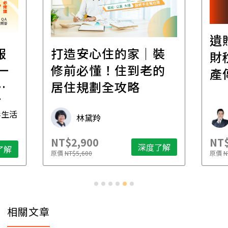
遺
報
打造安心住的家｜裝
財
一
修前必懂！住到老的
產
一
居住規劃全攻略
先
毒生活
林黛羚
NT$2,900
NT$
深度了解
了解
原價
NT$5,600
原價
N
相關文章