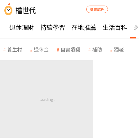
購買課程
退休理財
持續學習
在地推薦
生活百科
養生村
退休金
自書遺囑
補助
獨老