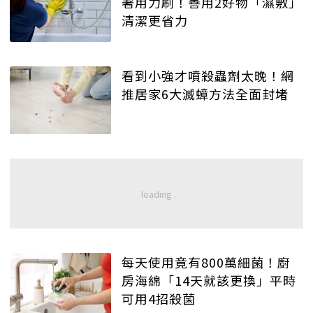
著用力刷！善用2好物「濕敷」
清潔更省力
看到小強才噴殺蟲劑太晚！網
推居家6大滅蟑方法全面封堵
每天使用竟有800萬細菌！廚
房海綿「14天就該更換」平時
可用4招殺菌