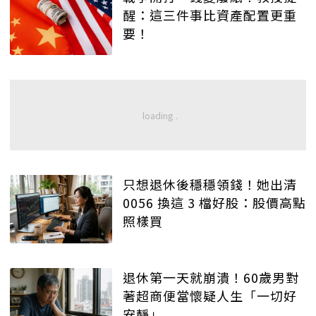
醒：這三件事比資產配置更重
要！
只想退休後穩穩領錢！她出清
0056 換這 3 檔好股：股價高點
照樣買
退休第一天就崩潰！60歲男對
著超商便當懷疑人生「一切好
安靜」