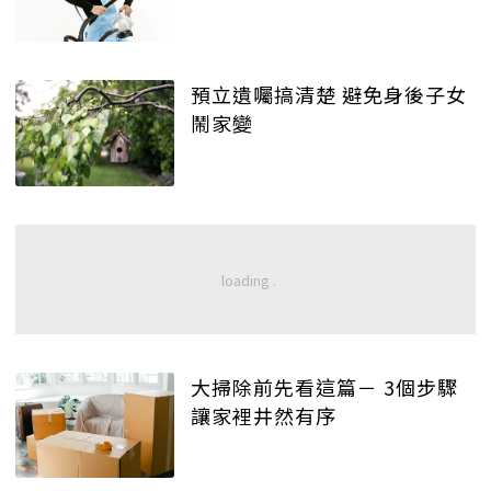
預立遺囑搞清楚 避免身後子女
鬧家變
大掃除前先看這篇－ 3個步驟
讓家裡井然有序