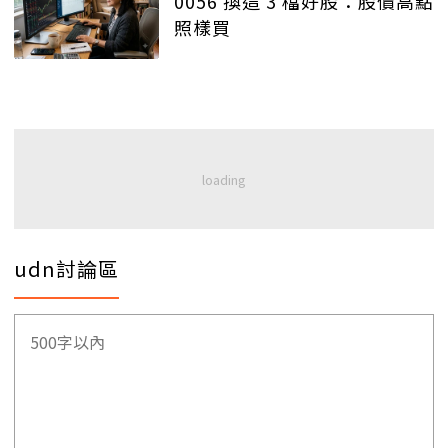
0056 換這 3 檔好股：股價高點
照樣買
udn討論區