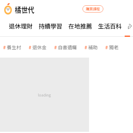
購買課程
退休理財
持續學習
在地推薦
生活百科
養生村
退休金
自書遺囑
補助
獨老