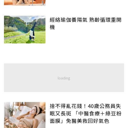
經絡瑜伽養陽氣 熟齡循環重開
機
捨不得亂花錢！40歲公務員失
眠又長斑 「中醫食療＋綠豆粉
面膜」免醫美救回好氣色