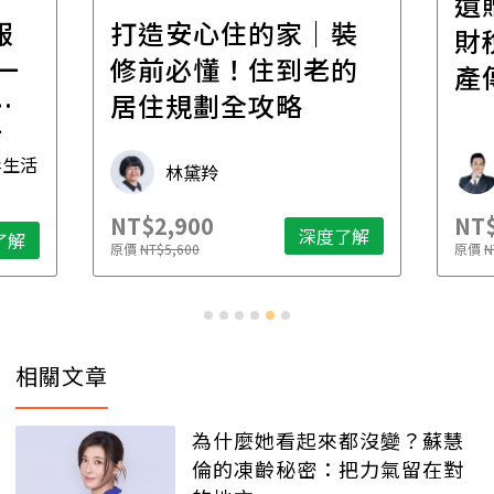
遺
報
打造安心住的家｜裝
財
一
修前必懂！住到老的
產
一
居住規劃全攻略
先
毒生活
林黛羚
NT$2,900
NT$
深度了解
了解
原價
NT$5,600
原價
N
相關文章
為什麼她看起來都沒變？蘇慧
倫的凍齡秘密：把力氣留在對