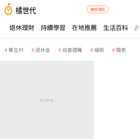
購買課程
退休理財
持續學習
在地推薦
生活百科
養生村
退休金
自書遺囑
補助
獨老