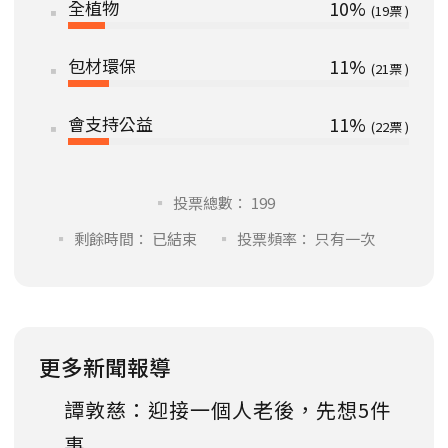
全植物
10%
19
包材環保
11%
21
會支持公益
11%
22
投票總數： 199
剩餘時間： 已結束
投票頻率： 只有一次
更多新聞報導
譚敦慈：迎接一個人老後，先想5件
事