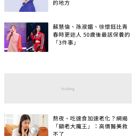
的地方
蘇慧倫、孫淑媚、徐懷鈺比青
春時更迷人 50歲後最該保養的
「3件事」
熬夜、吃速食加速老化？網揭
「顯老大魔王」：高價醫美救
不了