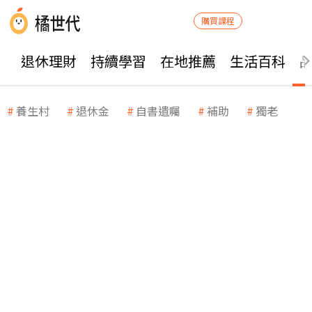
購買課程
退休理財
持續學習
在地推薦
生活百科
養生村
退休金
自書遺囑
補助
獨老