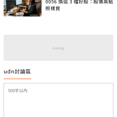
0056 換這 3 檔好股：股價高點
照樣買
udn討論區