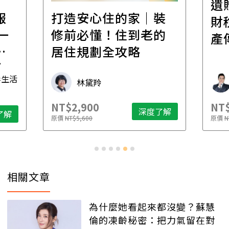
遺
報
打造安心住的家｜裝
財
一
修前必懂！住到老的
產
一
居住規劃全攻略
先
毒生活
林黛羚
NT$2,900
NT$
深度了解
了解
原價
NT$5,600
原價
N
相關文章
為什麼她看起來都沒變？蘇慧
倫的凍齡秘密：把力氣留在對