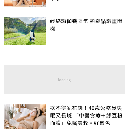
經絡瑜伽養陽氣 熟齡循環重開
機
捨不得亂花錢！40歲公務員失
眠又長斑 「中醫食療＋綠豆粉
面膜」免醫美救回好氣色