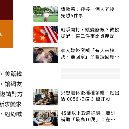
譚敦慈：迎接一個人老後，
先想5件事
戰爭開打，錢變廢紙？教授
提醒：這三件事比資產配置
更重要！
家人臨終突喊「有人來接
我、要回家」？醫授回應方
式快學：避免抱憾終生
，美籍韓
，讓網友
只想退休後穩穩領錢！她出
動邀請對方
清 0056 換這 3 檔好股：
新求變求
股價高點照樣買
45歲以上政府送錢！職訓
，紛紛喊
補助「最高10萬」：在
職、待業都能申請