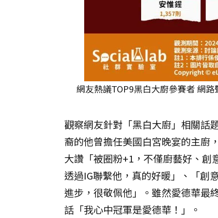
網友熱議TOP9黑白大廚參賽者 網路聲量
觀察網友針對「黑白大廚」相關話
裔的他曾擔任美國白宮晚宴的主廚
大讚「被圈粉+1，不僅廚藝好、創
透過IG聯繫他，真的好暖」、「創
進步，很敬佩他」。雖然愛德華最
話「我心中冠軍是愛德華！」。