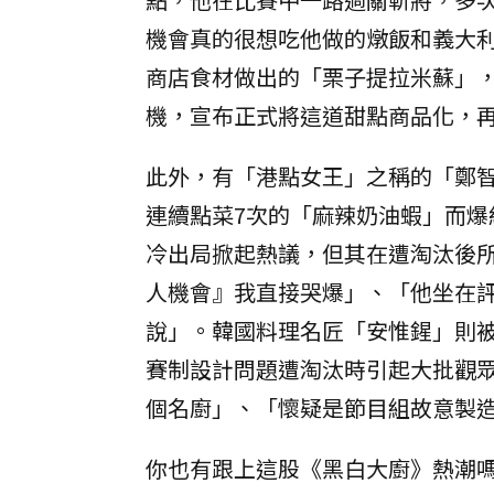
機會真的很想吃他做的燉飯和義大
商店食材做出的「栗子提拉米蘇」
機，宣布正式將這道甜點商品化，
此外，有「港點女王」之稱的「鄭
連續點菜7次的「麻辣奶油蝦」而
冷出局掀起熱議，但其在遭淘汰後
人機會』我直接哭爆」、「他坐在
說」。韓國料理名匠「安惟鍟」則
賽制設計問題遭淘汰時引起大批觀
個名廚」、「懷疑是節目組故意製
你也有跟上這股《黑白大廚》熱潮