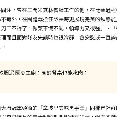
多關注，曾在三間米其林餐廳工作的他，在比賽過程
絲不苟外，在團體戰擔任隊長時更展現完美的領導能
、刀工不得了，做菜不慌不亂，領導力又很強」、「
條理而且面對隊友失誤時也很冷靜，會安慰或一直誇
度。
軟爛泥 國宴主廚：高齡餐桌也能吃肉：
白大廚冠軍頭銜的「拿坡里美味黑手黨」同樣是社群
次以自身擅長的義大利料理收服評審味蕾，網友不禁