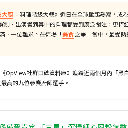
白大廚
：料理階級大戰》近日在全球掀起熱潮，成
賽制、出演者到其中的料理都受到廣泛關注，更捧
滿、一位難求。在這場「
美食
之爭」當中，最受熱
次透過《OpView社群口碑資料庫》追蹤近兩個月內「
度最高的九位參賽廚師選手。
遜備受肯定 「三星」沉穩細心圈粉無數