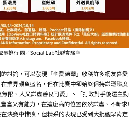
排行 圖／Social Lab社群實驗室
題的討論，可以發現「李愛德華」收穫許多網友喜愛
，在業界頗負盛名，但在比賽中卻始終保持謙遜態度
意無限、人又謙虛善良可愛」、「打敗對手後還主
意豐富又有能力，在這麼高的位置依然謙虛、不斷求
終在決賽中惜敗，但精采的表現已受到大批觀眾肯定