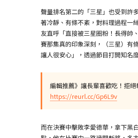
聲量排名第二的「三星」也受到許
著冷靜、有條不紊，對料理過程一
友直呼「直接被三星圈粉！長得帥
賽那集真的印象深刻，（三星）有
讓人很安心」，透過節目打開知名
編輯推薦》讓長輩喜歡吃！拒絕
https://reurl.cc/Gp6L9v
而在決賽中擊敗李愛德華，拿下黑
點，他在比賽中一路過關斬將，多