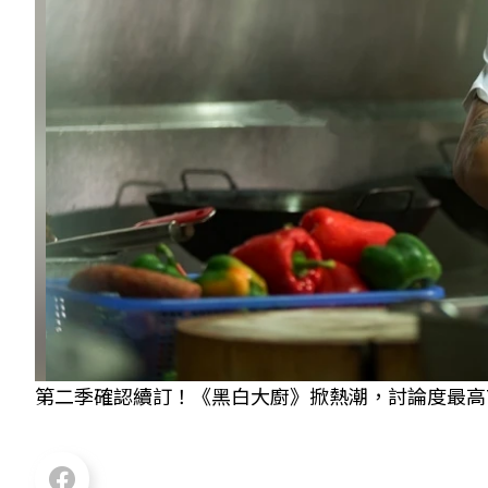
第二季確認續訂！《黑白大廚》掀熱潮，討論度最高TOP9