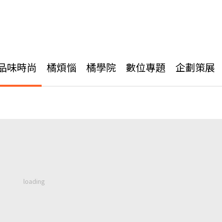
品味時尚
橘煩惱
橘學院
數位專題
企劃策展