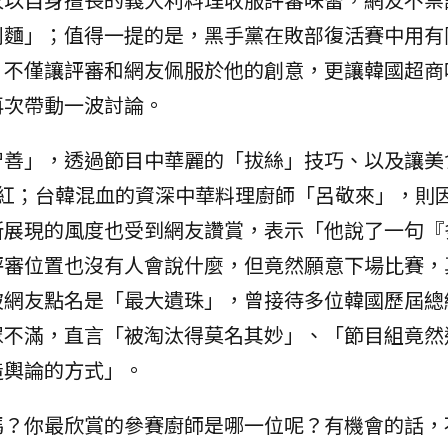
利麵」；值得一提的是，黑手黨在敗部復活賽中用有
，不僅讓評審和網友佩服於他的創意，更讓韓國超商
再次帶動一波討論。
智善」，透過節目中華麗的「拔絲」技巧、以及讓美
爆紅；台韓混血的資深中華料理廚師「呂敬來」，則
所展現的風度也受到網友讚賞，表示「他說了一句『
評審位置也沒有人會說什麼，但竟然願意下場比賽，
被網友點名是「最大遺珠」，曾接待多位韓國歷屆總
眾不滿，直言「被淘汰得莫名其妙」、「節目組竟然
造輿論的方式」。
嗎？你最欣賞的參賽廚師是哪一位呢？有機會的話，