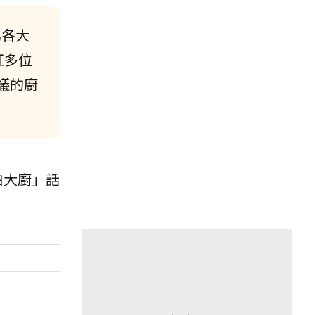
為各大
紅多位
議的廚
黑白大廚」話