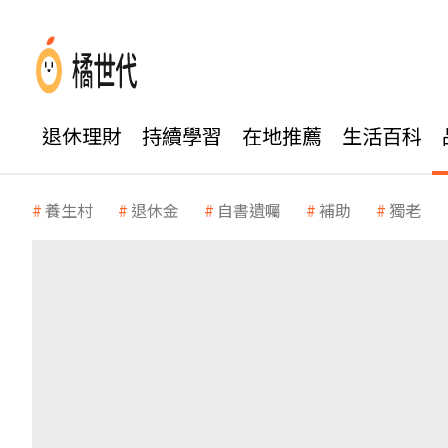
退休理財
持續學習
在地推薦
生活百科
養生村
退休金
自書遺囑
補助
獨老