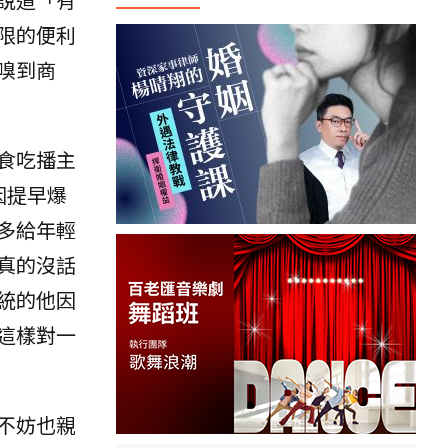
限的便利
嗅到商
食吃播主
因提早爆
多給年輕
真的沒話
統的他因
這樣對一
不妨也親