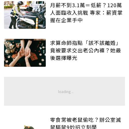
月薪不到3.1萬＝低薪？120萬
人面臨收入挑戰 專家：薪資掌
握在企業手中
求算命師指點「該不該離婚」
竟被要求交出老公內褲？她最
後選擇曝光
零食常被老鼠偷吃？辦公室滅
鼠驅鼠9妙招立刻學