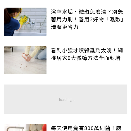
浴室水垢、黴斑怎麼清？別急
著用力刷！善用2好物「濕敷」
清潔更省力
看到小強才噴殺蟲劑太晚！網
推居家6大滅蟑方法全面封堵
每天使用竟有800萬細菌！廚