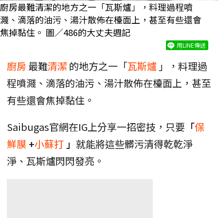
廚房最難清潔的地方之一「瓦斯爐」，料理過程噴
濺、滴落的油污、湯汁散佈在檯面上，甚至有些還會
焦掉黏住。 圖／486的大丈夫週記
用LINE傳送
廚房
最難
清潔
的地方之一「
瓦斯爐
」，料理過
程噴濺、滴落的油污、湯汁散佈在檯面上，甚至
有些還會焦掉黏住。
Saibugas官網在IG上分享一招密技，只要
「
保
鮮膜
+
小蘇打
」
就能將這些髒污清得乾乾淨
淨、瓦斯爐閃閃發亮。