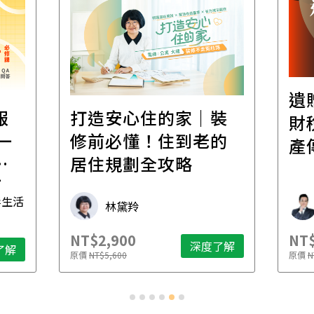
遺
報
打造安心住的家｜裝
財
一
修前必懂！住到老的
產
一
居住規劃全攻略
先
毒生活
林黛羚
NT$2,900
NT$
深度了解
了解
原價
NT$5,600
原價
N