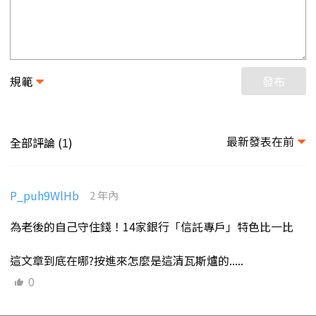
規範
發布
最新發表在前
全部評論 (
)
1
P_puh9WlHb
2 年內
為老後的自己守住錢！14家銀行「信託專戶」特色比一比
這文章到底在哪?按進來怎麼是這清瓦斯爐的.....
0