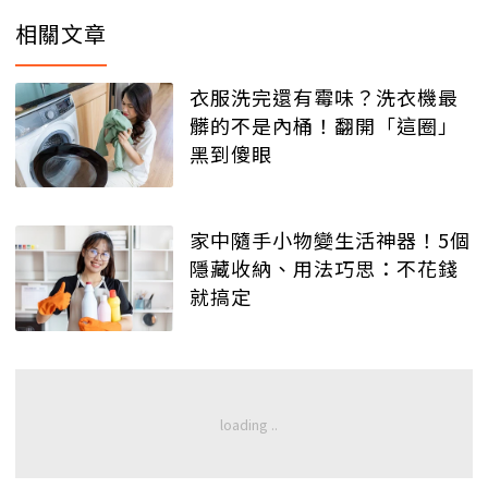
相關文章
衣服洗完還有霉味？洗衣機最
髒的不是內桶！翻開「這圈」
黑到傻眼
家中隨手小物變生活神器！5個
隱藏收納、用法巧思：不花錢
就搞定