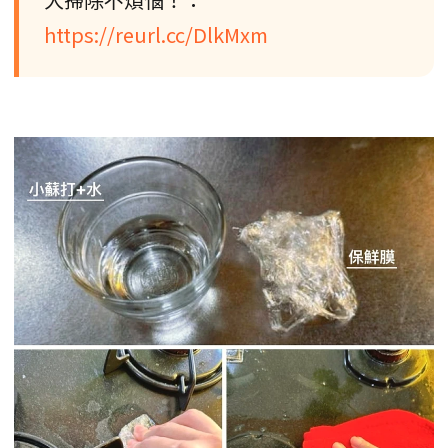
https://reurl.cc/DlkMxm