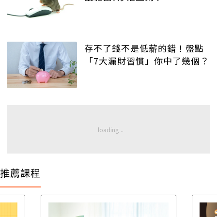
存不了錢不是低薪的錯！盤點
「7大漏財習慣」你中了幾個？
推薦課程