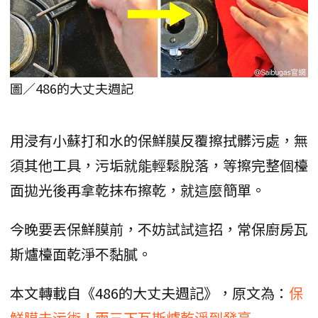
圖／486的大丈夫週記
用浸有小蘇打和水的保鮮膜反覆擦拭髒污處，無
須其他工具，污垢就能輕鬆脫落，等擦完整個檯
面拋光後再拿乾抹布擦乾，就這麼簡單。
今晚要丟保鮮膜前，不妨試試這招，常保廚房瓦
斯爐檯面乾淨不黏膩。
本文轉載自《486的大丈夫週記》，原文為：
保
鮮膜去污術！兩三下瓦斯爐乾淨到發亮