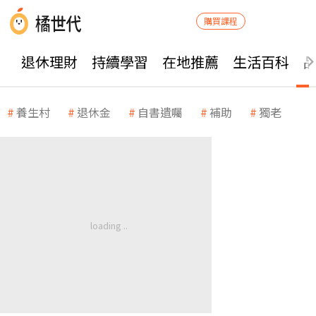
購買課程
退休理財
持續學習
在地推薦
生活百科
養生村
退休金
自書遺囑
補助
獨老