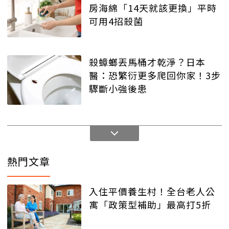
房海綿「14天就該更換」平時
可用4招殺菌
殺蟑螂丟馬桶才乾淨？日本
醫：恐繁衍更多爬回你家！3步
驟斷小強後患
熱門文章
入住平價養生村！全台老人公
寓「政策型補助」最高打5折