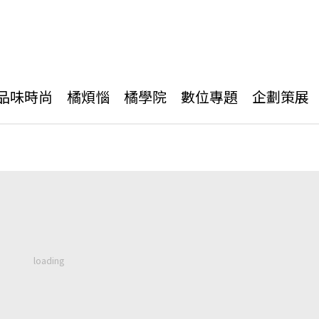
品味時尚
橘煩惱
橘學院
數位專題
企劃策展