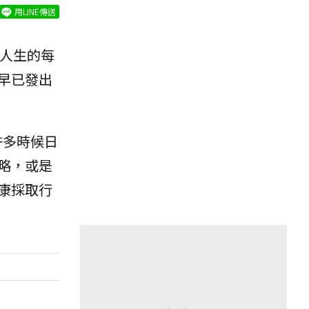
用LINE傳送
過人生的每
早已發出
許多時候日
略，或是
康採取行