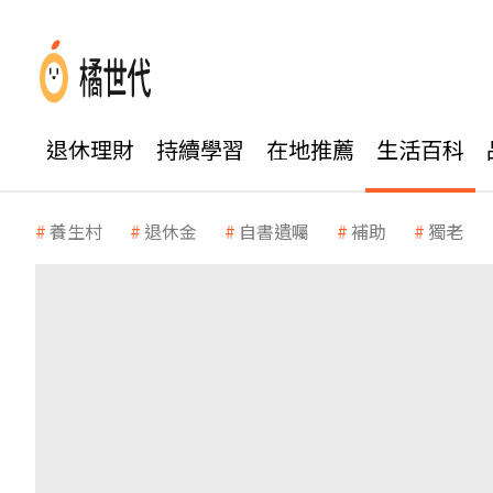
退休理財
持續學習
在地推薦
生活百科
養生村
退休金
自書遺囑
補助
獨老