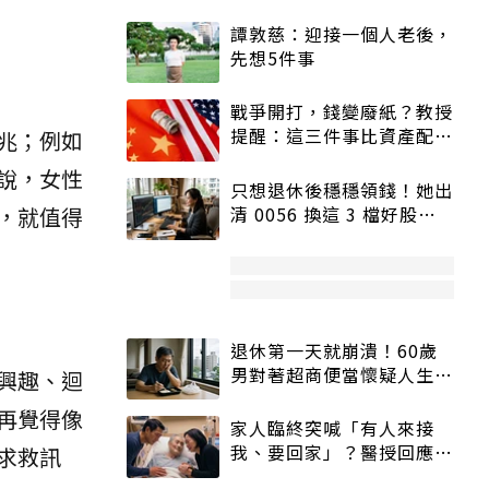
譚敦慈：迎接一個人老後，
先想5件事
戰爭開打，錢變廢紙？教授
提醒：這三件事比資產配置
兆；例如
更重要！
說，女性
只想退休後穩穩領錢！她出
，就值得
清 0056 換這 3 檔好股：
股價高點照樣買
退休第一天就崩潰！60歲
男對著超商便當懷疑人生
興趣、迴
「一切好安靜」
再覺得像
家人臨終突喊「有人來接
我、要回家」？醫授回應方
求救訊
式快學：避免抱憾終生