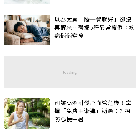
以為太累「睡一覺就好」卻沒
再醒來…醫揭5種異常疲倦：疾
病悄悄奪命
別讓高溫引發心血管危機！掌
握「免費＋漸進」避暑：3 招
防心梗中暑