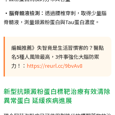
•腦脊髓液檢測：
透過腰椎穿刺，取得少量腦
脊髓液，測量類澱粉蛋白與Tau蛋白濃度。
編輯推薦》失智竟是生活習慣害的？醫點
名5種人風險最高，3件事強化大腦防禦
力！：
https://reurl.cc/9bvAv8
新型抗類澱粉蛋白標靶治療有效清除
異常蛋白 延緩疾病進展