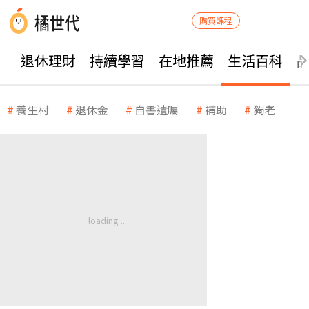
購買課程
退休理財
持續學習
在地推薦
生活百科
養生村
退休金
自書遺囑
補助
獨老