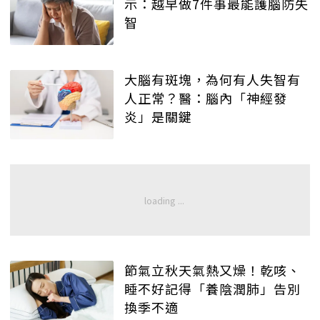
示：越早做7件事最能護腦防失
智
大腦有斑塊，為何有人失智有
人正常？醫：腦內「神經發
炎」是關鍵
節氣立秋天氣熱又燥！乾咳、
睡不好記得「養陰潤肺」告別
換季不適