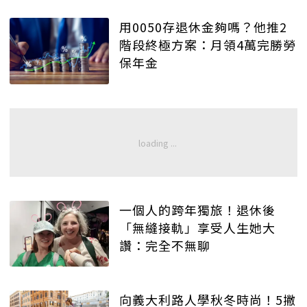
用0050存退休金夠嗎？他推2
階段終極方案：月領4萬完勝勞
保年金
一個人的跨年獨旅！退休後
「無縫接軌」享受人生她大
讚：完全不無聊
向義大利路人學秋冬時尚！5撇