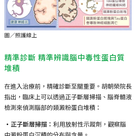
圖／照護線上
精準診斷 精準辨識腦中毒性蛋白質
堆積
在進入治療前，精確診斷至關重要。胡朝榮院長
指出，臨床上可以透過正子斷層掃描、腦脊髓液
檢測來偵測腦部的類澱粉蛋白堆積：
•正子斷層掃描：
利用放射性示蹤劑，觀察腦
中澱粉蛋白沉積的分布與含量。