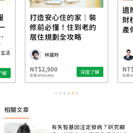
遺
報
打造安心住的家｜裝
財
一
修前必懂！住到老的
產
一
居住規劃全攻略
先
毒生活
林黛羚
NT$2,900
NT$
深度了解
了解
原價
NT$5,600
原價
N
相關文章
有失智基因注定發病？研究顯