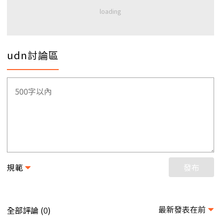
udn討論區
規範
發布
最新發表在前
全部評論 (
)
0