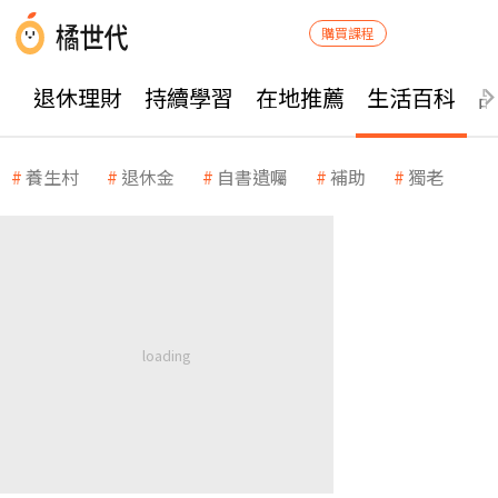
購買課程
退休理財
持續學習
在地推薦
生活百科
養生村
退休金
自書遺囑
補助
獨老