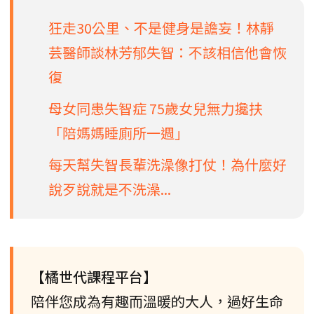
狂走30公里、不是健身是譫妄！林靜
芸醫師談林芳郁失智：不該相信他會恢
復
母女同患失智症 75歲女兒無力攙扶
「陪媽媽睡廁所一週」
每天幫失智長輩洗澡像打仗！為什麼好
說歹說就是不洗澡...
【橘世代課程平台】
陪伴您成為有趣而溫暖的大人，過好生命