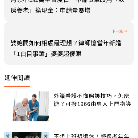
房養老」換現金：申請量暴增
婆媳間如何相處最理想？律師憶當年新婚
「1白目事蹟」婆婆超傻眼
延伸閱讀
外籍看護不懂照護技巧，怎麼
辦？可撥1966由專人上門指導
不想上班想退休！勞保老年年