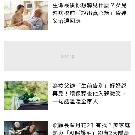
生命最後你想聽見什麼？女兒
趕病榻前「說出真心話」昏迷
父落淚回應
為癌父辦「生前告別」好好說
再見！環保葬後他入夢微笑，
一句話溫暖全家人
照顧長輩月花2千有找？美家庭
熱衷「AI照護宅」卻有2大隱憂