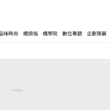
品味時尚
橘煩惱
橘學院
數位專題
企劃策展