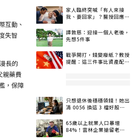
家人臨終突喊「有人來接
我、要回家」？醫授回應方
際互動、
式快學：避免抱憾終生
譚敦慈：迎接一個人老後，
度失智
先想5件事
戰爭開打，錢變廢紙？教授
提醒：這三件事比資產配置
漫長的
更重要！
父親藥費
檻，保障
只想退休後穩穩領錢！她出
清 0056 換這 3 檔好股：
股價高點照樣買
65歲以上就業人口暴增
84%！雲林企業搶留老員
工：穩定性高、經驗豐富