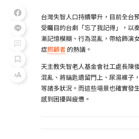
台灣失智人口持續攀升，目前全台預估
受矚目的台劇「忘了我記得」，以
漸記憶模糊、行為混亂，帶給飾演
症
照顧者
的熱議。
天主教失智老人基金會社工處長陳
混亂、將鑰匙遺留門上、尿濕褲子
等諸多狀況。而這些場景也確實發
感到困擾與疲憊。