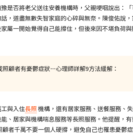
猶豫是否將老父送往安養機構時，父親哽咽說出：「
句話，道盡無數失智家庭的心碎與無奈。陳俊佑說，
些家屬一開始覺得自己能撐住，但後來因不堪負荷與
成照顧者有憂鬱症狀…心理師詳解9方法緩解：
護工與入住
長照
機構，還有居家服務、送餐服務、失
機能、居家與機構喘息服務等長照服務。他提醒，有
，照顧者千萬不要一個人硬撐，避免自己也罹患憂鬱