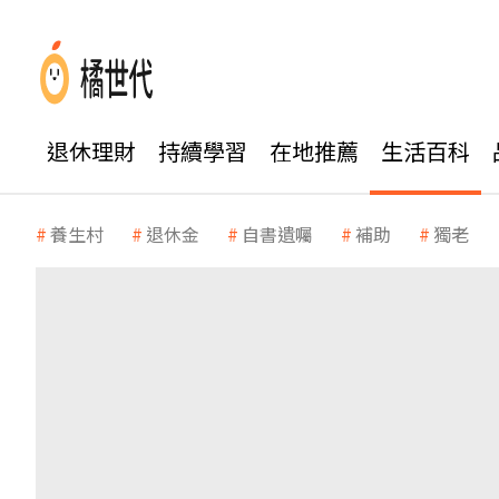
退休理財
持續學習
在地推薦
生活百科
養生村
退休金
自書遺囑
補助
獨老