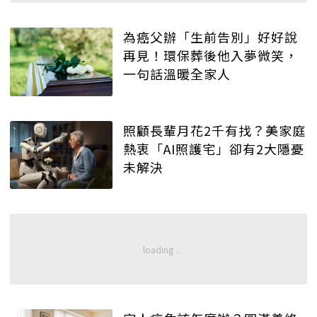
為癌父辦「生前告別」好好說
再見！環保葬後他入夢微笑，
一句話溫暖全家人
照顧長輩月花2千有找？美家庭
熱衷「AI照護宅」卻有2大隱憂
未解決