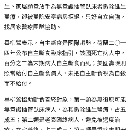
生。家屬願意放手為無意識插管臥床者撤除維生
醫療，卻被醫院安寧病房拒絕，只好自立自強，
找居家醫療團隊協助。
畢柳鶯表示，自主斷食是國際趨勢，荷蘭二○一
四年公布自主斷食臨床指引，該國死亡病人中，
百分之二為末期病人自主斷食而死；美國壽險則
照常給付自主斷食病人，未把自主斷食視為自殺
而不給付。
畢柳鶯協助斷食善終對象，第一類為無復原可能
無意識插管臥床病人，為其撤除維生醫療，占五
成五；第二類是老衰臨終病人，避免被過度治
療，在宅善終，占二成三；第三類是重症末期安