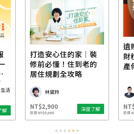
遺
報
打造安心住的家｜裝
財
一
修前必懂！住到老的
產
一
居住規劃全攻略
先
毒生活
林黛羚
NT$2,900
NT$
深度了解
了解
原價
NT$5,600
原價
N