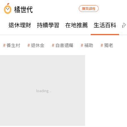
購買課程
退休理財
持續學習
在地推薦
生活百科
養生村
退休金
自書遺囑
補助
獨老