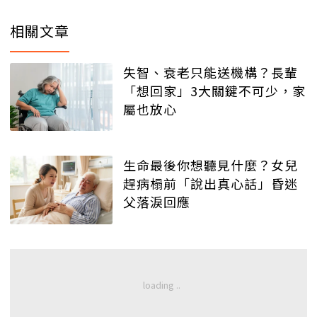
相關文章
失智、衰老只能送機構？長輩
「想回家」3大關鍵不可少，家
屬也放心
生命最後你想聽見什麼？女兒
趕病榻前「說出真心話」昏迷
父落淚回應