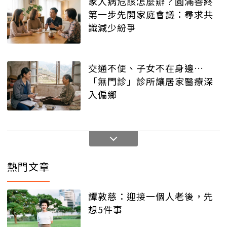
家人病危該怎麼辦？圓滿善終
第一步先開家庭會議：尋求共
識減少紛爭
交通不便、子女不在身邊…
「無門診」診所讓居家醫療深
入偏鄉
熱門文章
譚敦慈：迎接一個人老後，先
想5件事