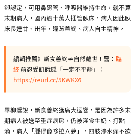
卻認定，可用鼻胃管、呼吸器維持生命，就不算
末期病人，國內逾十萬人插管臥床，病人因此臥
床長達廿、卅年，違背善終、病人自主精神。
編輯推薦》斷食善終≠自然離世！醫：
臨
終
前忍受飢餓感「一定不平靜」：
https://reurl.cc/5KWKX6
畢柳鶯說，斷食善終獲廣大迴響，是因為許多末
期病人被送至重症病房，仍被灌食牛奶、打點
滴，病人「腫得像哆拉Ａ夢」，四肢滲水痛不欲