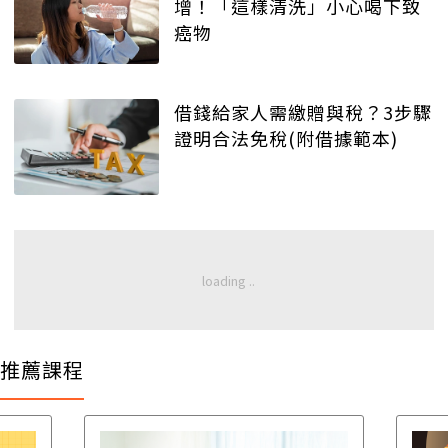
增！「這樣清洗」小心喝下致
癌物
借錢給家人需繳贈與稅？3步驟
證明合法免稅(附借據範本)
推薦課程