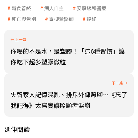
斷食善終
病人自主
安寧緩和醫療
死亡與告別
畢柳鶯醫師
臨終
你喝的不是水，是塑膠！「這6種習慣」讓
你吃下超多塑膠微粒
失智家人記憶混亂、排斥外傭照顧…《忘了
我記得》太寫實讓照顧者淚崩
延伸閱讀