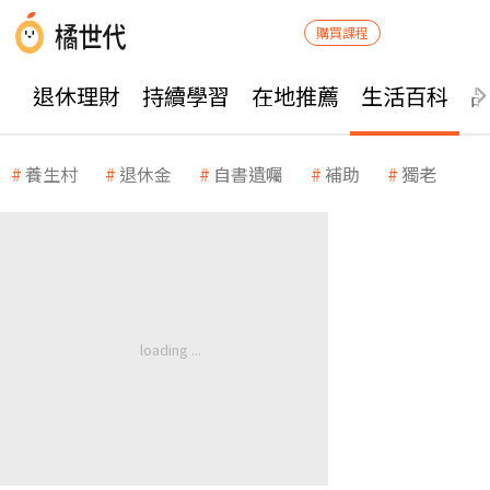
購買課程
退休理財
持續學習
在地推薦
生活百科
養生村
退休金
自書遺囑
補助
獨老