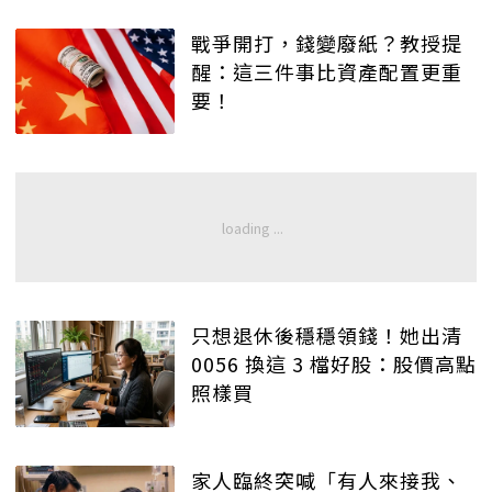
戰爭開打，錢變廢紙？教授提
醒：這三件事比資產配置更重
要！
只想退休後穩穩領錢！她出清
0056 換這 3 檔好股：股價高點
照樣買
家人臨終突喊「有人來接我、