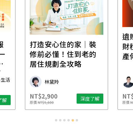
遺
報
打造安心住的家｜裝
財
一
修前必懂！住到老的
產
一
居住規劃全攻略
先
毒生活
林黛羚
NT$2,900
NT$
深度了解
了解
原價
NT$5,600
原價
N