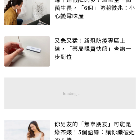
菌生長，「6個」防潮徵兆：小
心變霉味屋
又急又猛！新冠防疫專區上
線，「藥局購買快篩」查詢一
步到位
你男友的「無辜朋友」可能是
綠茶婊！5個語錄：讓你識破她