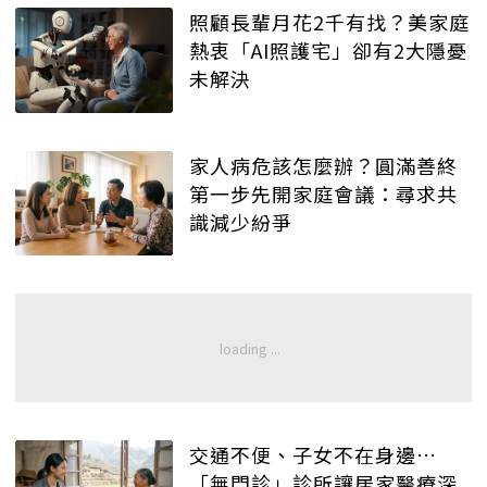
照顧長輩月花2千有找？美家庭
熱衷「AI照護宅」卻有2大隱憂
未解決
家人病危該怎麼辦？圓滿善終
第一步先開家庭會議：尋求共
識減少紛爭
交通不便、子女不在身邊…
「無門診」診所讓居家醫療深