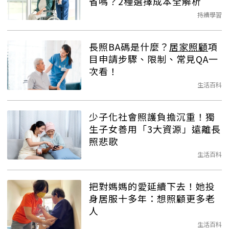
省嗎？2種選擇成本全解析
持續學習
長照BA碼是什麼？
居家照顧
項
目申請步驟、限制、常見QA一
次看！
生活百科
少子化社會照護負擔沉重！獨
生子女善用「3大資源」遠離長
照悲歌
生活百科
把對媽媽的愛延續下去！她投
身居服十多年：想照顧更多老
人
生活百科