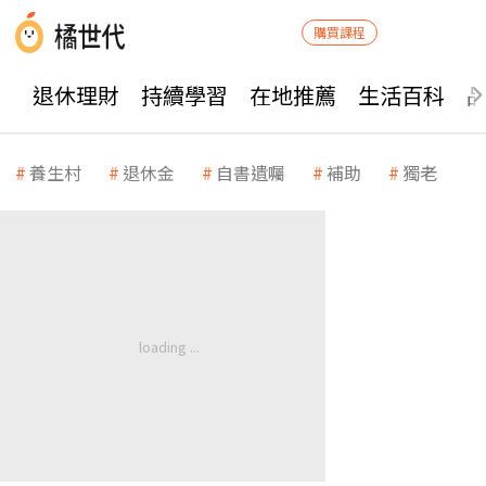
購買課程
退休理財
持續學習
在地推薦
生活百科
養生村
退休金
自書遺囑
補助
獨老