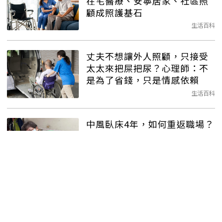
在宅醫療、安寧居家、社區照
顧成照護基石
生活百科
丈夫不想讓外人照顧，只接受
太太來把屎把尿？心理師：不
是為了省錢，只是情感依賴
生活百科
中風臥床4年，如何重返職場？
她56歲做居服照護：從被照顧
變成照顧者
持續學習
長照需求延伸至「出院照
顧」！北市合作22院所提供照
護，申請2方法看這篇