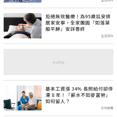
拒絕無效醫療！為95歲尪安排
居家安寧，全家團圓「如落葉
般平靜」安詳善終
生活百科
基本工資漲 34% 長照給付卻停
滯 8 年！「薪水不如麥當勞」
如何留人？
在地推薦