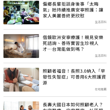
偏鄉長輩拒談身後事「太晦
氣」她持續推廣安寧照護：讓
家人美麗善終更欣慰
生活百科
借鏡歐洲安寧療護！親見安樂
死諮詢、善待實習生珍視人
才…台灣能做到嗎？
生活百科
照顧者福音！長照3.0納入「早
發性失智症」可善用6大照護資
源
在地推薦
長壽大國日本如何照顧老人？