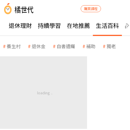
購買課程
退休理財
持續學習
在地推薦
生活百科
養生村
退休金
自書遺囑
補助
獨老