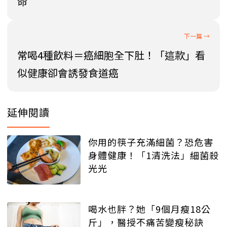
命
常喝4種飲料＝癌細胞全下肚！「這款」看
似健康卻會誘發食道癌
延伸閱讀
你用的筷子充滿細菌？恐危害
身體健康！「1清洗法」細菌殺
光光
喝水也胖？她「9個月瘦18公
斤」，醫授不痛苦變瘦秘訣