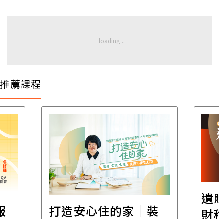
推薦課程
遺
報
打造安心住的家｜裝
財