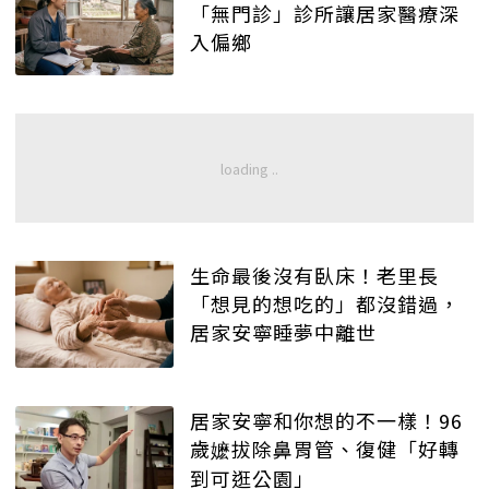
「無門診」診所讓居家醫療深
入偏鄉
生命最後沒有臥床！老里長
「想見的想吃的」都沒錯過，
居家安寧睡夢中離世
居家安寧和你想的不一樣！96
歲嬷拔除鼻胃管、復健「好轉
到可逛公園」