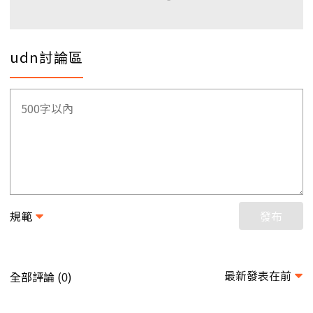
udn討論區
規範
發布
最新發表在前
全部評論 (
)
0