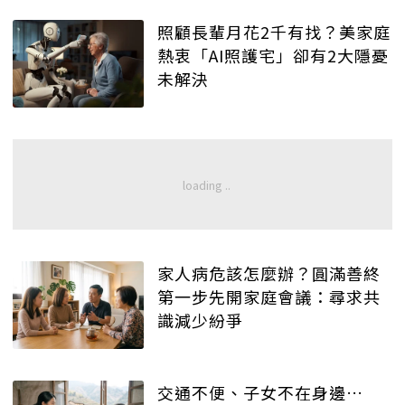
照顧長輩月花2千有找？美家庭
熱衷「AI照護宅」卻有2大隱憂
未解決
家人病危該怎麼辦？圓滿善終
第一步先開家庭會議：尋求共
識減少紛爭
交通不便、子女不在身邊…