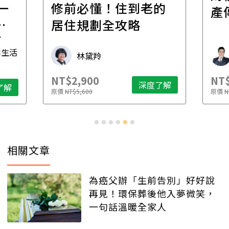
一
修前必懂！住到老的
產
一
居住規劃全攻略
先
毒生活
林黛羚
NT$2,900
NT$
深度了解
了解
原價
NT$5,600
原價
N
相關文章
為癌父辦「生前告別」好好說
再見！環保葬後他入夢微笑，
一句話溫暖全家人