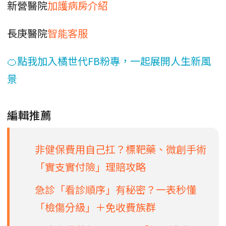
新營醫院
加護病房介紹
長庚醫院
智能客服
🍊點我加入橘世代FB粉專，一起展開人生新風
景
編輯推薦
非健保費用自己扛？標靶藥、微創手術
「實支實付險」理賠攻略
急診「看診順序」有秘密？一表秒懂
「檢傷分級」＋免收費族群