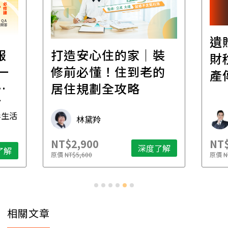
遺
報
打造安心住的家｜裝
財
一
修前必懂！住到老的
產
一
居住規劃全攻略
先
毒生活
林黛羚
NT$2,900
NT$
深度了解
了解
原價
NT$5,600
原價
N
相關文章