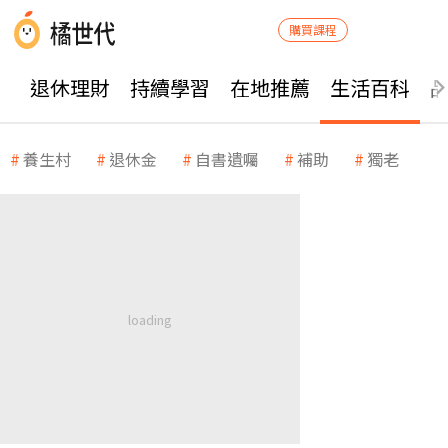
購買課程
退休理財
持續學習
在地推薦
生活百科
養生村
退休金
自書遺囑
補助
獨老