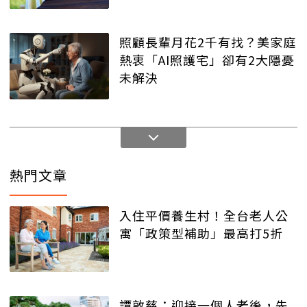
照顧長輩月花2千有找？美家庭
熱衷「AI照護宅」卻有2大隱憂
未解決
熱門文章
入住平價養生村！全台老人公
寓「政策型補助」最高打5折
譚敦慈：迎接一個人老後，先