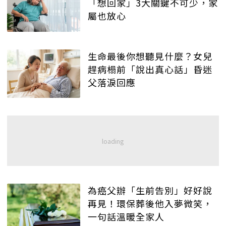
「想回家」3大關鍵不可少，家
屬也放心
生命最後你想聽見什麼？女兒
趕病榻前「說出真心話」昏迷
父落淚回應
為癌父辦「生前告別」好好說
再見！環保葬後他入夢微笑，
一句話溫暖全家人