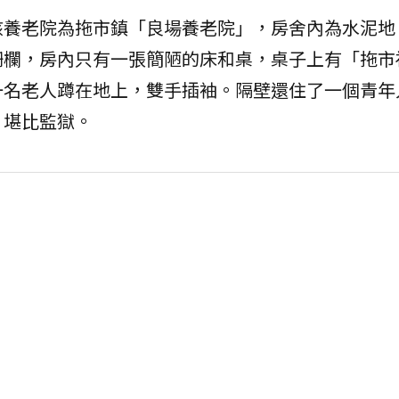
該養老院為拖市鎮「良場養老院」，房舍內為水泥地
柵欄，房內只有一張簡陋的床和桌，桌子上有「拖市
一名老人蹲在地上，雙手插袖。隔壁還住了一個青年
，堪比監獄。