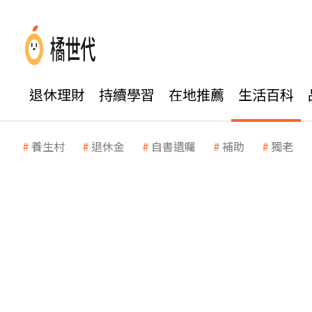
退休理財
持續學習
在地推薦
生活百科
養生村
退休金
自書遺囑
補助
獨老