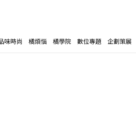
品味時尚
橘煩惱
橘學院
數位專題
企劃策展