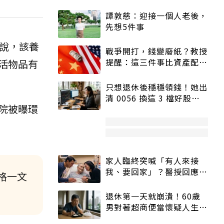
譚敦慈：迎接一個人老後，
先想5件事
說，該養
戰爭開打，錢變廢紙？教授
提醒：這三件事比資產配置
活物品有
更重要！
只想退休後穩穩領錢！她出
清 0056 換這 3 檔好股：
院被曝環
股價高點照樣買
家人臨終突喊「有人來接
我、要回家」？醫授回應方
格一文
式快學：避免抱憾終生
退休第一天就崩潰！60歲
男對著超商便當懷疑人生
「一切好安靜」