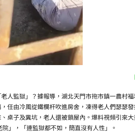
「老人監獄」？據報導，湖北天門市拖市鎮一農村福
璃，任由冷風從鐵欄杆吹進房舍，凍得老人們瑟瑟發
床、桌子及糞坑，老人還被鎖屋內。爆料視頻引來大
老院」，「連監獄都不如，簡直沒有人性」。