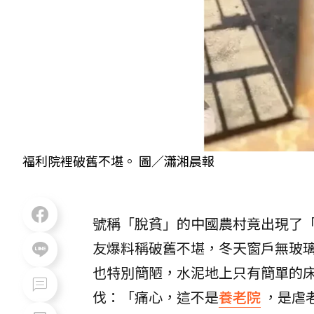
福利院裡破舊不堪。 圖／瀟湘晨報
號稱「脫貧」的中國農村竟出現了
友爆料稱破舊不堪，冬天窗戶無玻
也特別簡陋，水泥地上只有簡單的
伐：「痛心，這不是
養老院
，是虐