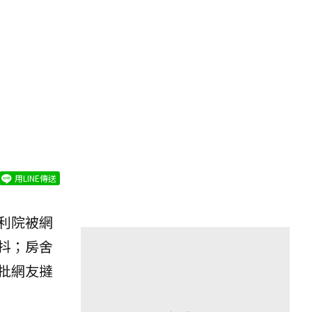
用LINE傳送
利院被網
抖；房舍
批網友撻