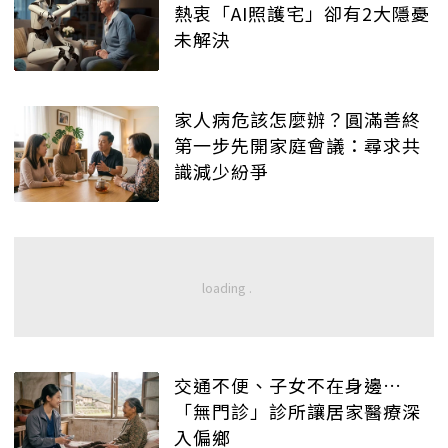
熱衷「AI照護宅」卻有2大隱憂
未解決
家人病危該怎麼辦？圓滿善終
第一步先開家庭會議：尋求共
識減少紛爭
交通不便、子女不在身邊…
「無門診」診所讓居家醫療深
入偏鄉