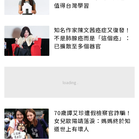
值得台灣學習
知名作家陳文茜癌症又復發！
不是肺腺癌而是「這個癌」：
已擴散至多個器官
70歲譚艾珍遭假檢察官詐騙！
女兒歐陽靖落淚：媽媽終於知
道世上有壞人