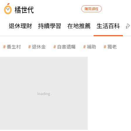
購買課程
退休理財
持續學習
在地推薦
生活百科
養生村
退休金
自書遺囑
補助
獨老