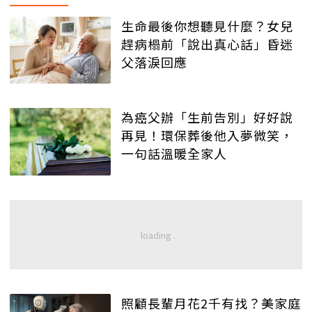
生命最後你想聽見什麼？女兒
趕病榻前「說出真心話」昏迷
父落淚回應
為癌父辦「生前告別」好好說
再見！環保葬後他入夢微笑，
一句話溫暖全家人
照顧長輩月花2千有找？美家庭