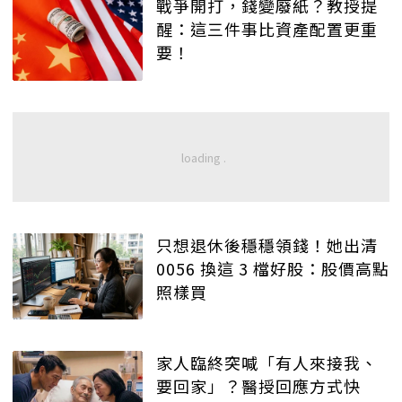
戰爭開打，錢變廢紙？教授提
醒：這三件事比資產配置更重
要！
只想退休後穩穩領錢！她出清
0056 換這 3 檔好股：股價高點
照樣買
家人臨終突喊「有人來接我、
要回家」？醫授回應方式快