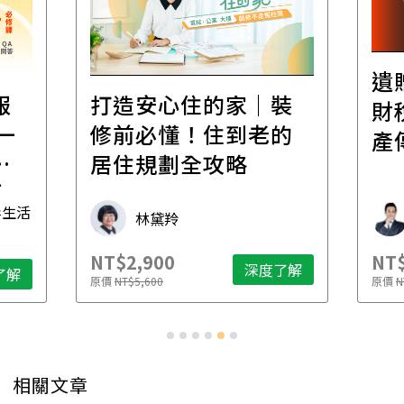
遺
報
打造安心住的家｜裝
財
一
修前必懂！住到老的
產
一
居住規劃全攻略
先
毒生活
林黛羚
NT$2,900
NT$
深度了解
了解
原價
NT$5,600
原價
N
相關文章