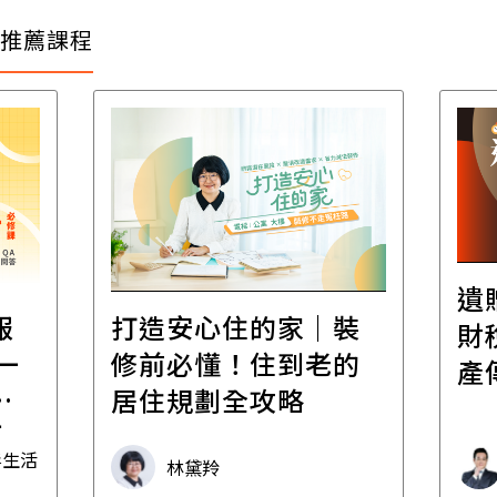
推薦課程
遺
報
打造安心住的家｜裝
財
一
修前必懂！住到老的
產
一
居住規劃全攻略
先
毒生活
林黛羚