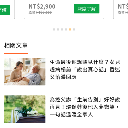
NT$2,900
NT$
深度了解
了解
原價
NT$5,600
原價
N
相關文章
生命最後你想聽見什麼？女兒
趕病榻前「說出真心話」昏迷
父落淚回應
為癌父辦「生前告別」好好說
再見！環保葬後他入夢微笑，
一句話溫暖全家人