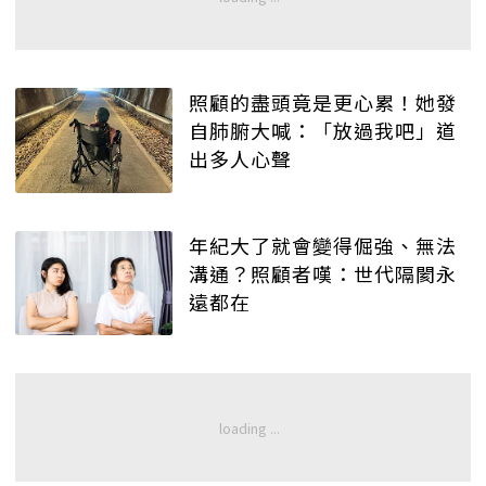
照顧的盡頭竟是更心累！她發
自肺腑大喊：「放過我吧」道
出多人心聲
年紀大了就會變得倔強、無法
溝通？照顧者嘆：世代隔閡永
遠都在