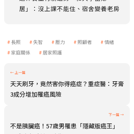
居」：沒上課不能住、宿舍變養老房
長照
失智
壓力
照顧者
情緒
家庭關係
居家照護
天天刷牙，竟然害你得癌症？重症醫：牙膏
3成分增加罹癌風險
不是胰臟癌！57歲男罹患「隱藏版癌王」