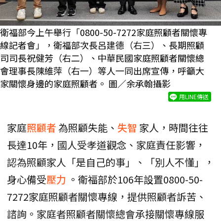
衛福部今上午舉行「0800-50-7272家庭照顧者關懷專
線記者會」，衛福部次長呂建德（右三）、長期照顧
司司長祝健芳（右二）、中華民國家庭照顧者關懷總
會理事長陳維萍（右一）等人一同出席宣傳，呼籲大
家關懷身邊的家庭照顧者。 圖／余承翰攝影
用LINE傳送
家庭
照顧者
為照顧失能、
失智
家人，時間往往
長達10年，國人受孝道觀念、家庭責任影響，
認為照顧家人「是自己的事」、「別人不懂」，
身心備受
壓力
。衛福部於106年設置0800-50-
7272家庭照顧者關懷專線，提供照顧者訴苦、
諮詢。家庭者照顧者關懷總會承接關懷專線服