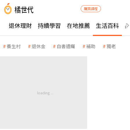
購買課程
退休理財
持續學習
在地推薦
生活百科
養生村
退休金
自書遺囑
補助
獨老