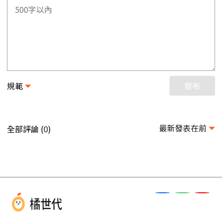
規範
發布
最新發表在前
全部評論 (
)
0