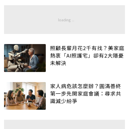
照顧長輩月花2千有找？美家庭
熱衷「AI照護宅」卻有2大隱憂
未解決
家人病危該怎麼辦？圓滿善終
第一步先開家庭會議：尋求共
識減少紛爭