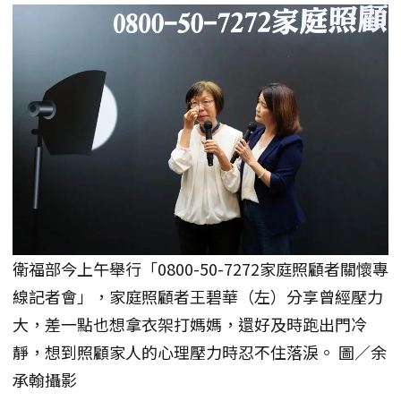
衛福部今上午舉行「0800-50-7272家庭照顧者關懷專
線記者會」，家庭照顧者王碧華（左）分享曾經壓力
大，差一點也想拿衣架打媽媽，還好及時跑出門冷
靜，想到照顧家人的心理壓力時忍不住落淚。 圖／余
承翰攝影