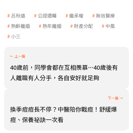
呂秋遠
公證遺囑
繼承權
無效醫療
熟齡離婚
熟年離婚
財產分配
中風
小三
40歲前，同學會都在互相羨慕…40歲後有
人離職有人分手，各自安好就足夠
換季痘痘長不停？中醫陪你戰痘！舒緩爆
痘、保養祕訣一次看