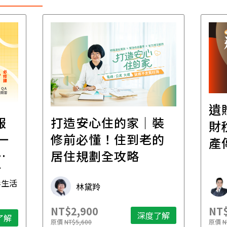
遺
報
打造安心住的家｜裝
財
一
修前必懂！住到老的
產
一
居住規劃全攻略
先
毒生活
林黛羚
NT$2,900
NT$
深度了解
了解
原價
NT$5,600
原價
N