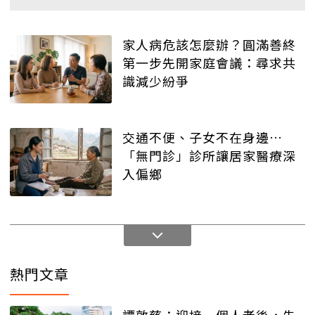
家人病危該怎麼辦？圓滿善終
第一步先開家庭會議：尋求共
識減少紛爭
交通不便、子女不在身邊…
「無門診」診所讓居家醫療深
入偏鄉
熱門文章
譚敦慈：迎接一個人老後，先