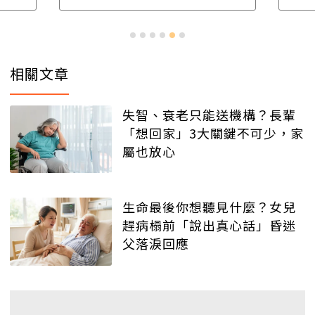
相關文章
失智、衰老只能送機構？長輩
「想回家」3大關鍵不可少，家
屬也放心
生命最後你想聽見什麼？女兒
趕病榻前「說出真心話」昏迷
父落淚回應