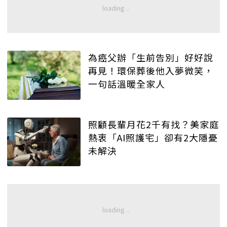
為癌父辦「生前告別」好好說
再見！環保葬後他入夢微笑，
一句話溫暖全家人
照顧長輩月花2千有找？美家庭
熱衷「AI照護宅」卻有2大隱憂
未解決