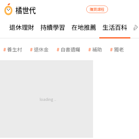
購買課程
退休理財
持續學習
在地推薦
生活百科
養生村
退休金
自書遺囑
補助
獨老