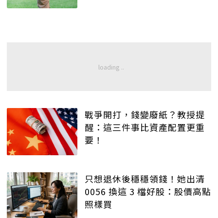
戰爭開打，錢變廢紙？教授提
醒：這三件事比資產配置更重
要！
只想退休後穩穩領錢！她出清
0056 換這 3 檔好股：股價高點
照樣買