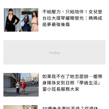
不給壓力、只給陪伴！女兒登
台拉大提琴耀眼發光：媽媽成
追夢最強後盾
如果我不在了她怎麼辦…嬤帶
身障孫女到日照「學過生活」
當小班長服務大家
50歲後夫妻吵不停？從退休