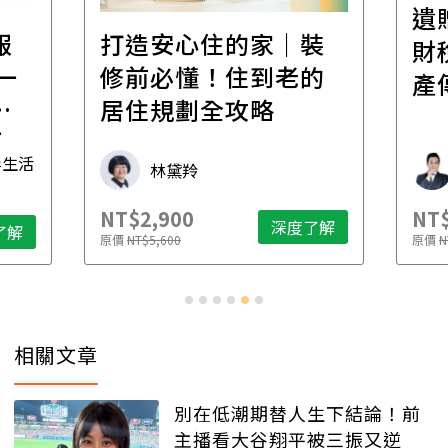
遺
報
打造安心住的家｜裝
財
一
修前必懂！住到老的
產
一
居住規劃全攻略
先
毒生活
林黛羚
NT$2,900
NT$
深度了解
了解
原價
NT$5,600
原價
N
相關文章
別在低潮期替人生下結論！前
主播看大谷翔平被三振又逆