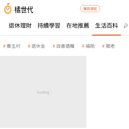
購買課程
退休理財
持續學習
在地推薦
生活百科
養生村
退休金
自書遺囑
補助
獨老