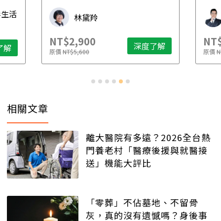
先
毒生活
林黛羚
NT$2,900
NT$
深度了解
了解
原價
NT$5,600
原價
N
相關文章
離大醫院有多遠？2026全台熱
門養老村「醫療後援與就醫接
送」機能大評比
「零葬」不佔墓地、不留骨
灰，真的沒有遺憾嗎？身後事