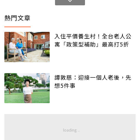
熱門文章
入住平價養生村！全台老人公
寓「政策型補助」最高打5折
譚敦慈：迎接一個人老後，先
想5件事