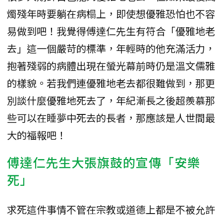
燭殘年時要躺在病榻上，即使想優雅恐怕也不容
易做到吧！我覺得傅達仁先生有符合「優雅地老
去」這一個嚴苛的標準，年輕時的他充滿活力，
抱著殘弱的病體出現在螢光幕前時仍是溫文儒雅
的樣貌。若我們連優雅地老去都很難做到，那更
別談什麼優雅地死去了，年紀漸長之後超羨慕那
些可以在睡夢中死去的長者，那應該是人世間最
大的福報吧！
傅達仁先生大張旗鼓的宣傳「安樂
死」
求死這件事情不管在宗教或道德上都是不被允許