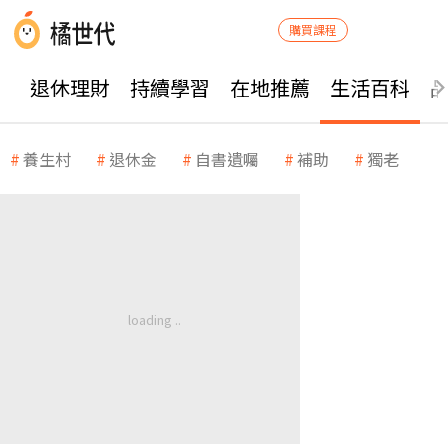
購買課程
退休理財
持續學習
在地推薦
生活百科
養生村
退休金
自書遺囑
補助
獨老