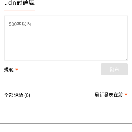
udn討論區
規範
發布
最新發表在前
全部評論 (
)
0