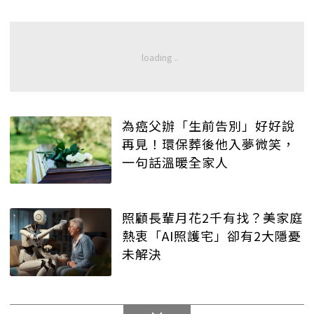
為癌父辦「生前告別」好好說
再見！環保葬後他入夢微笑，
一句話溫暖全家人
照顧長輩月花2千有找？美家庭
熱衷「AI照護宅」卻有2大隱憂
未解決