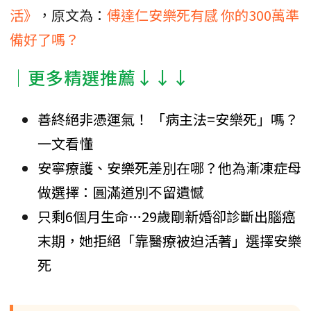
活》
，原文為：
傅達仁安樂死有感 你的300萬準
備好了嗎？
│更多精選推薦↓↓↓
善終絕非憑運氣！ 「病主法=安樂死」嗎？
一文看懂
安寧療護、安樂死差別在哪？他為漸凍症母
做選擇：圓滿道別不留遺憾
只剩6個月生命…29歲剛新婚卻診斷出腦癌
末期，她拒絕「靠醫療被迫活著」選擇安樂
死