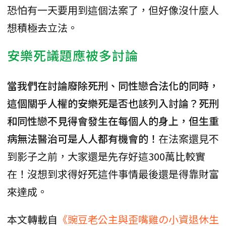
恐怕有一天要用到這個法案了，但好像沒什麼人
想積極去立法。
安樂死議題應被多討論
當我們在討論廢除死刑、同性戀合法化的同時，
這個關乎人權的安樂死是否也該列入討論？死刑
和同性戀不見得會發生在每個人的身上，但生重
病無法醫治可是人人都有機會的！
在法案還見不
到影子之前，大家還是先存好這300萬比較實
在！沒想到求得好死這件事情最後還是得靠財富
來達成。
本文轉載自
《豌豆老公主與歪嘴雞の小資退休生