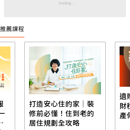
推薦課程
遺
報
打造安心住的家｜裝
財
一
修前必懂！住到老的
產
一
居住規劃全攻略