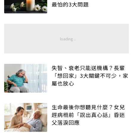
最怕的3大問題
失智、衰老只能送機構？長輩
「想回家」3大關鍵不可少，家
屬也放心
生命最後你想聽見什麼？女兒
趕病榻前「說出真心話」昏迷
父落淚回應