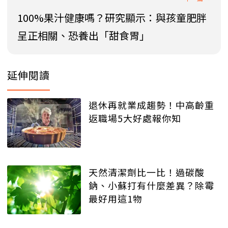
100%果汁健康嗎？研究顯示：與孩童肥胖
呈正相關、恐養出「甜食胃」
延伸閱讀
退休再就業成趨勢！中高齡重
返職場5大好處報你知
天然清潔劑比一比！過碳酸
鈉、小蘇打有什麼差異？除霉
最好用這1物