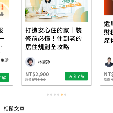
遺
報
打造安心住的家｜裝
財
一
修前必懂！住到老的
產
一
居住規劃全攻略
先
毒生活
林黛羚
NT$2,900
NT$
深度了解
了解
原價
NT$5,600
原價
N
相關文章