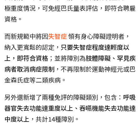
極重度情況，可免經巴氏量表評估，即符合聘雇
資格。
而新規範中將因
失智症
領有身心障礙證明者，
納入更寬鬆的認定，
只要失智症程度達輕度以
上，即符合資格
；並將障別為
肢體障礙、罕見疾
病者取消病症限制
，不再限制於運動神經元或巴
金森氏症等二類疾病。
另外還新增了兩種免評的障礙類別，包含：
呼吸
器官失去功能達重度以上、吞嚥機能失去功能達
中度以上
，共計14種障別。