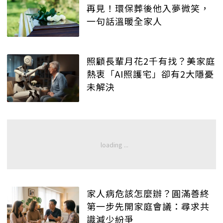
再見！環保葬後他入夢微笑，
一句話溫暖全家人
照顧長輩月花2千有找？美家庭
熱衷「AI照護宅」卻有2大隱憂
未解決
家人病危該怎麼辦？圓滿善終
第一步先開家庭會議：尋求共
識減少紛爭