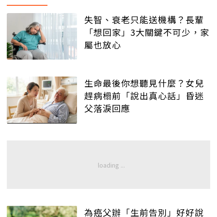
失智、衰老只能送機構？長輩
「想回家」3大關鍵不可少，家
屬也放心
生命最後你想聽見什麼？女兒
趕病榻前「說出真心話」昏迷
父落淚回應
為癌父辦「生前告別」好好說