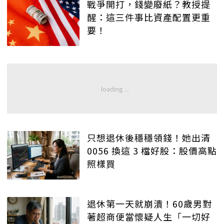
戰爭開打，錢變廢紙？教授提
醒：這三件事比資產配置更重
要！
只想退休後穩穩領錢！她出清
0056 換這 3 檔好股：股價高點
照樣買
退休第一天就崩潰！60歲男對
著超商便當懷疑人生「一切好