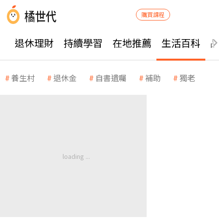
購買課程
退休理財
持續學習
在地推薦
生活百科
養生村
退休金
自書遺囑
補助
獨老