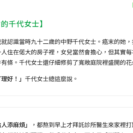
備的千代女士】
我就認識當時九十二歲的中野千代女士。癌末的她，
一人住在偌大的房子裡，女兒當然會擔心，但其實每
井有條。千代女士還仔細修剪了寬敞庭院裡盛開的花
打理好！」
千代女士總這麼說。
給人添麻煩」
，都熬到早上才拜託診所醫生來家裡打