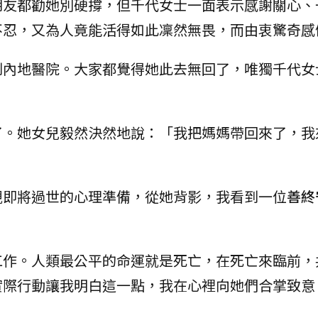
朋友都勸她別硬撐，但千代女士一面表示感謝關心、
不忍，又為人竟能活得如此凜然無畏，而由衷驚奇感
到內地醫院。大家都覺得她此去無回了，唯獨千代女
了。她女兒毅然決然地說：「我把媽媽帶回來了，我
親即將過世的心理準備，從她背影，我看到一位
善終
工作。人類最公平的命運就是死亡，在死亡來臨前，
實際行動讓我明白這一點，我在心裡向她們合掌致意