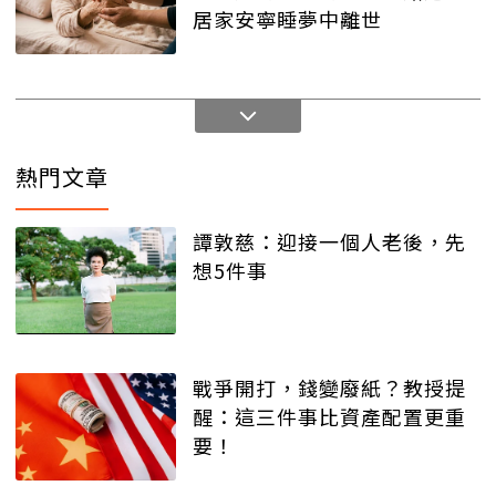
居家安寧睡夢中離世
熱門文章
譚敦慈：迎接一個人老後，先
想5件事
戰爭開打，錢變廢紙？教授提
醒：這三件事比資產配置更重
要！