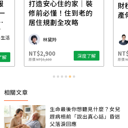
報
打造安心住的家｜裝
財
一
修前必懂！住到老的
產
一
居住規劃全攻略
先
毒生活
林黛羚
NT$2,900
NT$
深度了解
了解
原價
NT$5,600
原價
N
相關文章
生命最後你想聽見什麼？女兒
趕病榻前「說出真心話」昏迷
父落淚回應