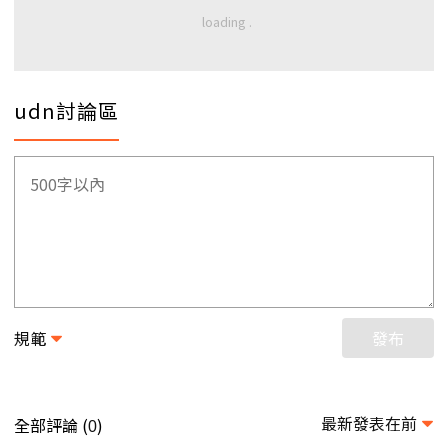
udn討論區
規範
發布
最新發表在前
全部評論 (
)
0