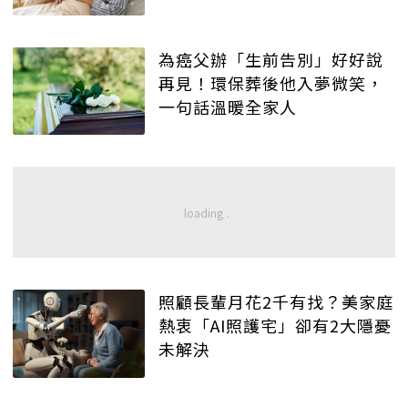
為癌父辦「生前告別」好好說
再見！環保葬後他入夢微笑，
一句話溫暖全家人
照顧長輩月花2千有找？美家庭
熱衷「AI照護宅」卻有2大隱憂
未解決