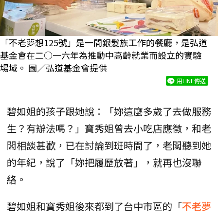
「不老夢想125號」是一間銀髮族工作的餐廳，是弘道
基金會在二○一六年為推動中高齡就業而設立的實驗
場域。 圖／弘道基金會提供
用LINE傳送
碧如姐的孩子跟她說：「妳這麼多歲了去做服務
生？有辦法嗎？」寶秀姐曾去小吃店應徵，和老
闆相談甚歡，已在討論到班時間了，老闆聽到她
的年紀，說了「妳把履歷放著」，就再也沒聯
絡。
碧如姐和寶秀姐後來都到了台中市區的「
不老夢