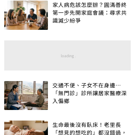
家人病危該怎麼辦？圓滿善終
第一步先開家庭會議：尋求共
識減少紛爭
交通不便、子女不在身邊…
「無門診」診所讓居家醫療深
入偏鄉
生命最後沒有臥床！老里長
「想見的想吃的」都沒錯過，