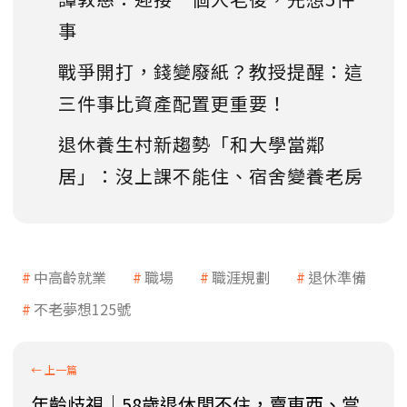
事
戰爭開打，錢變廢紙？教授提醒：這
三件事比資產配置更重要！
退休養生村新趨勢「和大學當鄰
居」：沒上課不能住、宿舍變養老房
中高齡就業
職場
職涯規劃
退休準備
不老夢想125號
年齡歧視│58歲退休閒不住，賣東西、當