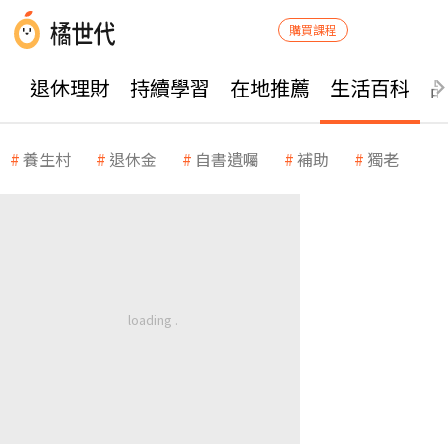
購買課程
退休理財
持續學習
在地推薦
生活百科
養生村
退休金
自書遺囑
補助
獨老