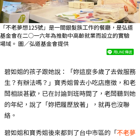
「不老夢想125號」是一間銀髮族工作的餐廳，是弘道
基金會在二○一六年為推動中高齡就業而設立的實驗
場域。 圖／弘道基金會提供
用LINE傳送
碧如姐的孩子跟她說：「妳這麼多歲了去做服務
生？有辦法嗎？」寶秀姐曾去小吃店應徵，和老
闆相談甚歡，已在討論到班時間了，老闆聽到她
的年紀，說了「妳把履歷放著」，就再也沒聯
絡。
碧如姐和寶秀姐後來都到了台中市區的「
不老夢