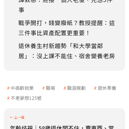
事
戰爭開打，錢變廢紙？教授提醒：這
三件事比資產配置更重要！
退休養生村新趨勢「和大學當鄰
居」：沒上課不能住、宿舍變養老房
中高齡就業
職場
職涯規劃
退休準備
不老夢想125號
年齡歧視│58歲退休閒不住，賣東西、當