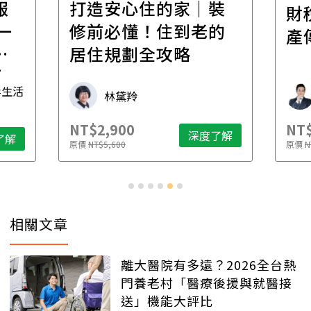
報
打造安心住的家｜裝
財
一
修前必懂！住到老的
產
一
居住規劃全攻略
先
毒生活
林黛羚
NT$2,900
NT$
深度了解
了解
原價
NT$5,600
原價
N
相關文章
離大醫院有多遠？2026全台熱
門養老村「醫療後援與就醫接
送」機能大評比