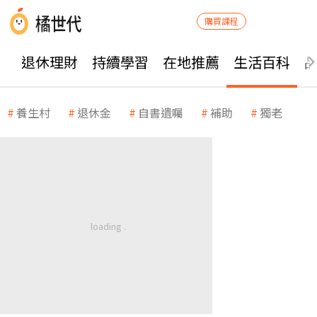
購買課程
退休理財
持續學習
在地推薦
生活百科
養生村
退休金
自書遺囑
補助
獨老