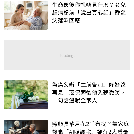
生命最後你想聽見什麼？女兒
趕病榻前「說出真心話」昏迷
父落淚回應
為癌父辦「生前告別」好好說
再見！環保葬後他入夢微笑，
一句話溫暖全家人
照顧長輩月花2千有找？美家庭
熱衷「AI照護宅」卻有2大隱憂