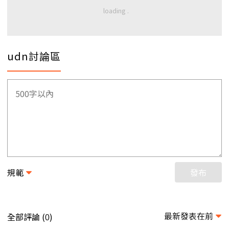
udn討論區
規範
發布
最新發表在前
全部評論 (
)
0