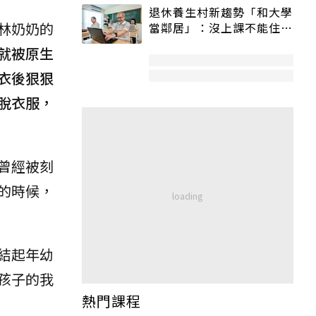
退休養生村新趨勢「和大學
林奶奶的
當鄰居」：沒上課不能住、
宿舍變養老房
就被原生
衣後狠狠
脫衣服，
曾經被刻
的時候，
結起年幼
孩子的我
熱門課程