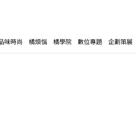
品味時尚
橘煩惱
橘學院
數位專題
企劃策展