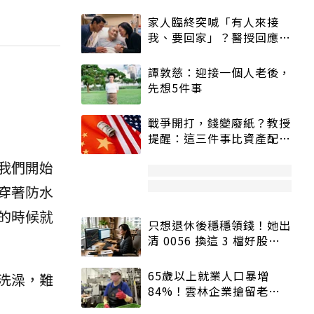
家人臨終突喊「有人來接
我、要回家」？醫授回應方
式快學：避免抱憾終生
譚敦慈：迎接一個人老後，
先想5件事
戰爭開打，錢變廢紙？教授
提醒：這三件事比資產配置
更重要！
我們開始
穿著防水
的時候就
只想退休後穩穩領錢！她出
清 0056 換這 3 檔好股：
股價高點照樣買
65歲以上就業人口暴增
洗澡，難
84%！雲林企業搶留老員
工：穩定性高、經驗豐富