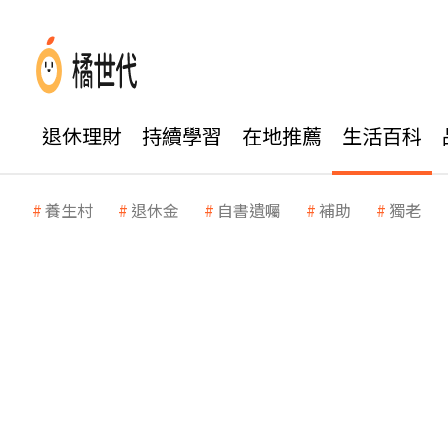
退休理財
持續學習
在地推薦
生活百科
養生村
退休金
自書遺囑
補助
獨老