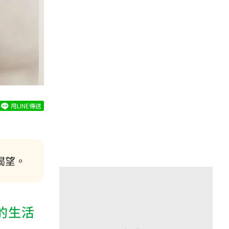
用LINE傳送
渴望。
的生活