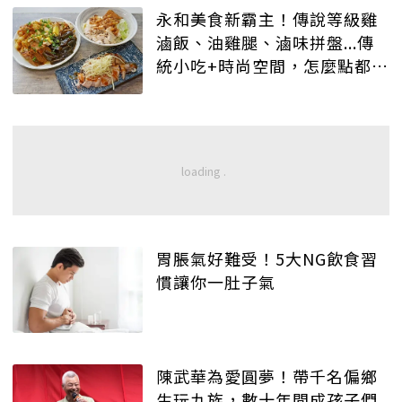
永和美食新霸主！傳說等級雞
滷飯、油雞腿、滷味拼盤...傳
統小吃+時尚空間，怎麼點都好
吃！
胃脹氣好難受！5大NG飲食習
慣讓你一肚子氣
陳武華為愛圓夢！帶千名偏鄉
生玩九族，數十年間成孩子們