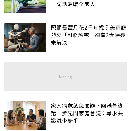
一句話溫暖全家人
照顧長輩月花2千有找？美家庭
熱衷「AI照護宅」卻有2大隱憂
未解決
家人病危該怎麼辦？圓滿善終
第一步先開家庭會議：尋求共
識減少紛爭