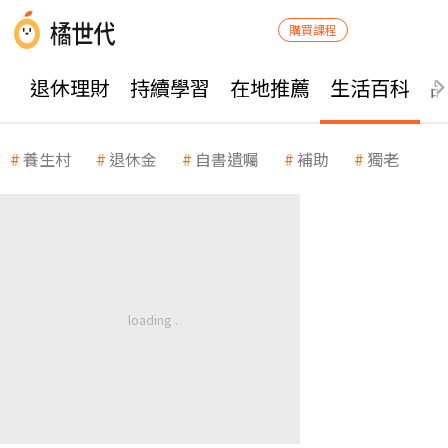
購買課程
退休理財
持續學習
在地推薦
生活百科
養生村
退休金
自書遺囑
補助
獨老