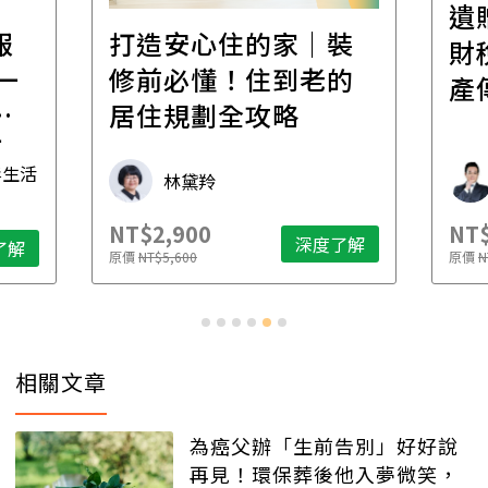
遺
報
打造安心住的家｜裝
財
一
修前必懂！住到老的
產
一
居住規劃全攻略
先
毒生活
林黛羚
NT$2,900
NT$
深度了解
了解
原價
NT$5,600
原價
N
相關文章
為癌父辦「生前告別」好好說
再見！環保葬後他入夢微笑，