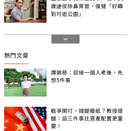
歲嬷拔除鼻胃管、復健「好轉
到可逛公園」
熱門文章
譚敦慈：迎接一個人老後，先
想5件事
戰爭開打，錢變廢紙？教授提
醒：這三件事比資產配置更重
要！