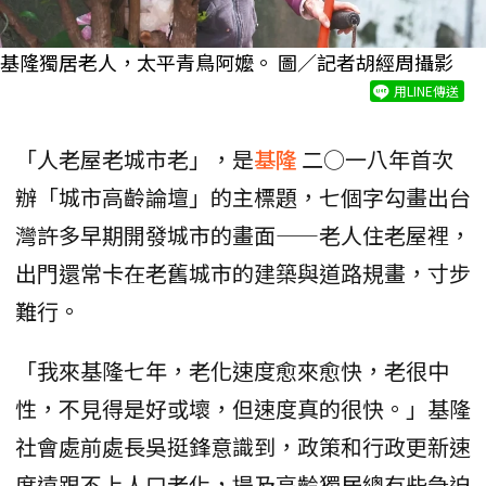
基隆獨居老人，太平青鳥阿嬤。 圖／記者胡經周攝影
用LINE傳送
「人老屋老城市老」，是
基隆
二○一八年首次
辦「城市高齡論壇」的主標題，七個字勾畫出台
灣許多早期開發城市的畫面——老人住老屋裡，
出門還常卡在老舊城市的建築與道路規畫，寸步
難行。
「我來基隆七年，老化速度愈來愈快，老很中
性，不見得是好或壞，但速度真的很快。」基隆
社會處前處長吳挺鋒意識到，政策和行政更新速
度遠跟不上人口老化，提及高齡獨居總有些急迫