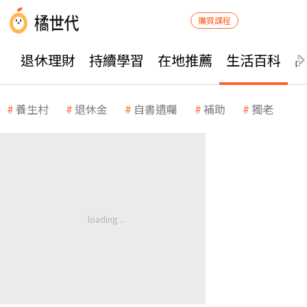
購買課程
退休理財
持續學習
在地推薦
生活百科
養生村
退休金
自書遺囑
補助
獨老