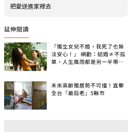
把愛送進家裡去
延伸閱讀
「獨生女兒不婚，我死了也無
法安心！」 網勸：結婚≠不孤
單，人生風雨都是另一半帶來
的
未來高齡獨居勢不可擋！直擊
全台「最孤老」5縣市