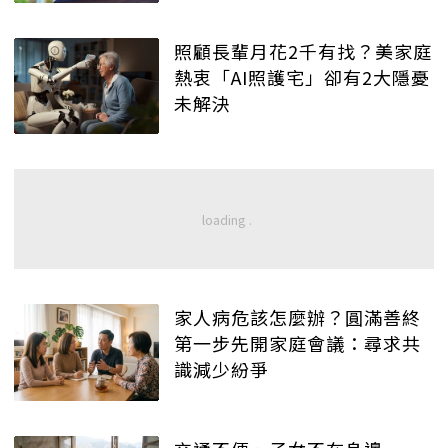
照顧長輩月花2千有找？美家庭
熱衷「AI照護宅」卻有2大隱憂
未解決
家人病危該怎麼辦？圓滿善終
第一步先開家庭會議：尋求共
識減少紛爭