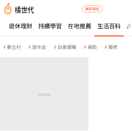
購買課程
退休理財
持續學習
在地推薦
生活百科
養生村
退休金
自書遺囑
補助
獨老