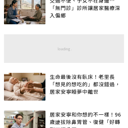
交通不便、子女不在身邊…
「無門診」診所讓居家醫療深
入偏鄉
生命最後沒有臥床！老里長
「想見的想吃的」都沒錯過，
居家安寧睡夢中離世
居家安寧和你想的不一樣！96
歲嬷拔除鼻胃管、復健「好轉