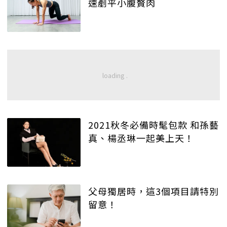
速剷平小腹贅肉
2021秋冬必備時髦包款 和孫藝
真、楊丞琳一起美上天！
父母獨居時，這3個項目請特別
留意！