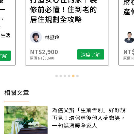
財
一
修前必懂！住到老的
產
一
居住規劃全攻略
先
毒生活
林黛羚
NT$2,900
NT$
深度了解
了解
原價
NT$5,600
原價
N
相關文章
為癌父辦「生前告別」好好說
再見！環保葬後他入夢微笑，
一句話溫暖全家人