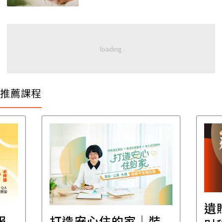
推薦課程
遺
報
打造安心住的家｜裝