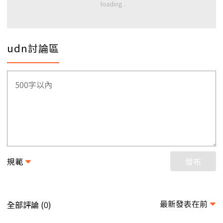
udn討論區
規範
發布
最新發表在前
全部評論 (
)
0