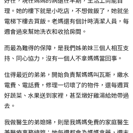
好在，現在媽媽的病還在早期，生活上尚能自
理。她的樓下就是小吃店，不想做飯了，她就坐
電梯下樓去買飯。老媽還有個計時清潔人員，每
週會過來幫她洗衣和收拾房間。
而最為難得的保障，是我們姊弟妹三個人相互支
持、同心協力，沒有一個人不拿媽媽當回事。
住得最近的弟弟，開始負責幫媽媽叫瓦斯，繳水
電費、電話費，修理一切壞了的物件，還每週買
好蔬菜、水果送到家裡，甚至燉好雞湯給她帶過
去。
我做醫生的弟媳婦，則是我媽媽免費的家庭醫生
兼醫療事務總管：她每週都會為媽媽拿藥，週末