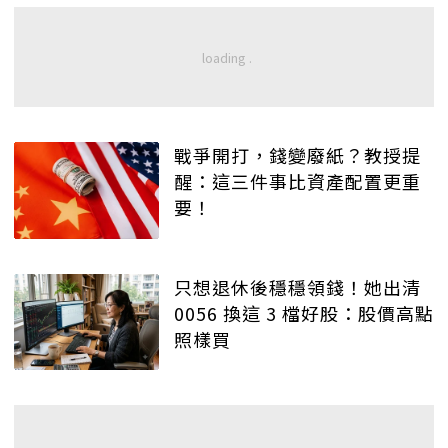
戰爭開打，錢變廢紙？教授提
醒：這三件事比資產配置更重
要！
只想退休後穩穩領錢！她出清
0056 換這 3 檔好股：股價高點
照樣買