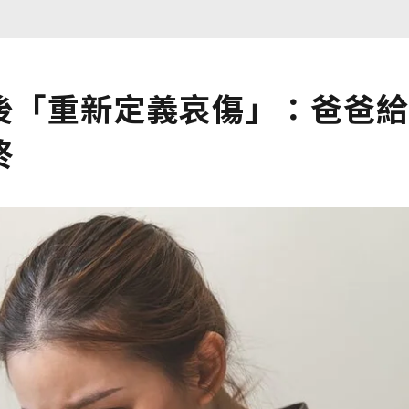
後「重新定義哀傷」：爸爸給
終