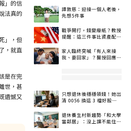
報」的信
譚敦慈：迎接一個人老後，
說法真的
先想5件事
戰爭開打，錢變廢紙？教授
提醒：這三件事比資產配置
死」，但
更重要！
了，就直
家人臨終突喊「有人來接
我、要回家」？醫授回應方
式快學：避免抱憾終生
該是在完
離世，甚
只想退休後穩穩領錢！她出
既遺憾又
清 0056 換這 3 檔好股：
股價高點照樣買
退休養生村新趨勢「和大學
當鄰居」：沒上課不能住、
宿舍變養老房