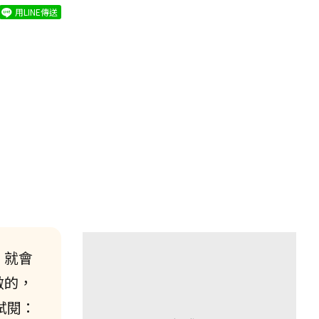
用LINE傳送
，就會
做的，
試閱：