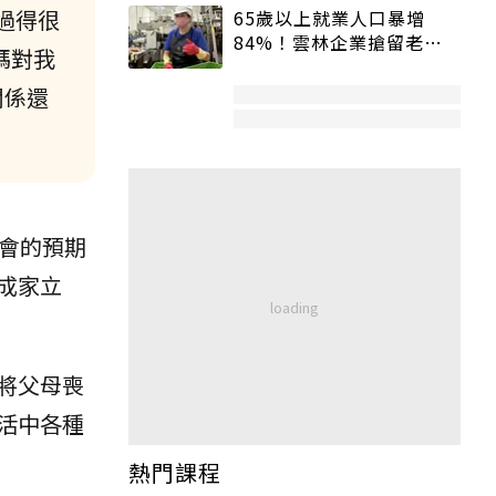
過得很
65歲以上就業人口暴增
84%！雲林企業搶留老員
媽對我
工：穩定性高、經驗豐富
關係還
社會的預期
成家立
將父母喪
活中各種
熱門課程