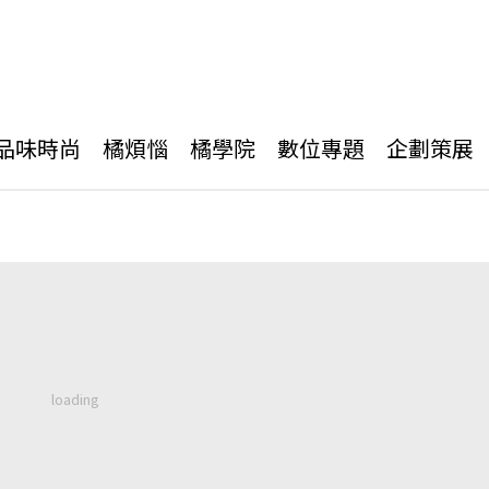
品味時尚
橘煩惱
橘學院
數位專題
企劃策展