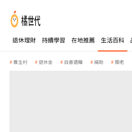
退休理財
持續學習
在地推薦
生活百科
養生村
退休金
自書遺囑
補助
獨老