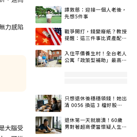
譚敦慈：迎接一個人老後，
先想5件事
無力感陷
戰爭開打，錢變廢紙？教授
提醒：這三件事比資產配置
更重要！
入住平價養生村！全台老人
公寓「政策型補助」最高打
5折
只想退休後穩穩領錢！她出
清 0056 換這 3 檔好股：
股價高點照樣買
退休第一天就崩潰！60歲
男對著超商便當懷疑人生
是大腦受
「一切好安靜」