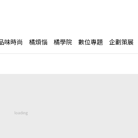
品味時尚
橘煩惱
橘學院
數位專題
企劃策展