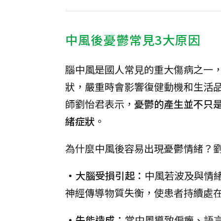
中風後憂鬱常見3大原因
腦中風是國人常見的重大傷病之一
狀，嚴重時會影響復健動機和生活
師劉怡君表示，
憂鬱的產生並不只
緒症狀
。
為什麼中風後容易出現憂鬱情緒？劉
•大腦受損引起：
中風若波及與情
神經傳導物質失衡，使患者持續處
•失能造成：
當中風導致偏癱、語