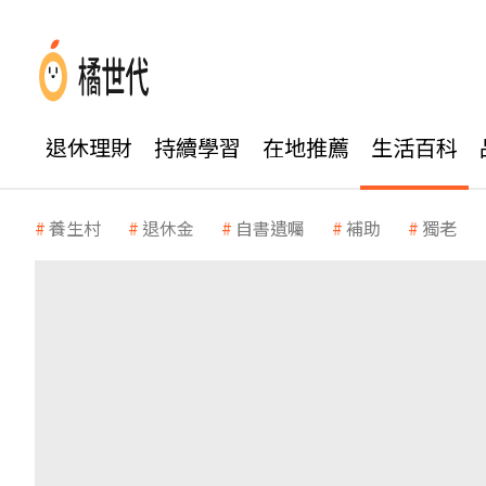
退休理財
持續學習
在地推薦
生活百科
養生村
退休金
自書遺囑
補助
獨老