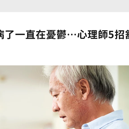
病了一直在憂鬱…心理師5招