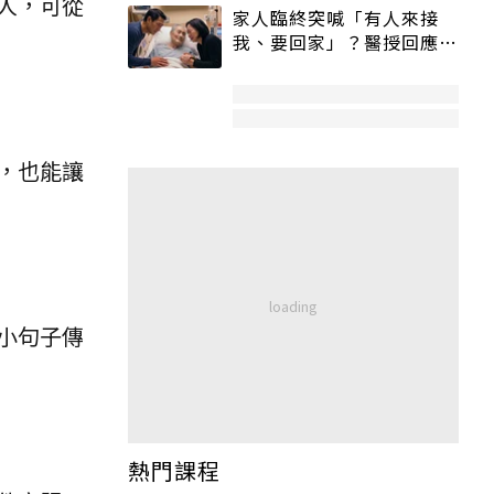
人，可從
家人臨終突喊「有人來接
我、要回家」？醫授回應方
式快學：避免抱憾終生
，也能讓
小句子傳
熱門課程