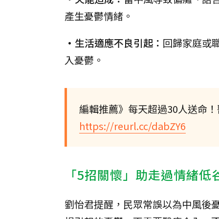
產生憂鬱情緒。
•生活適應不良引起：
回歸家庭或
入憂鬱。
編輯推薦》每天超過30人送命
https://reurl.cc/dabZY6
「5招關懷」助走過情緒低
劉怡君提醒，民眾常誤以為中風後