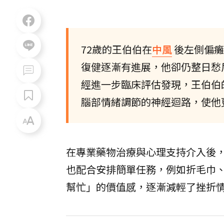
72歲的王伯伯在
中風
後左側偏癱
復健逐漸有進展，他卻仍整日愁
經進一步臨床評估發現，王伯伯
腦部情緒調節的神經迴路，使他
在專業藥物治療與心理支持介入後
也配合安排簡單任務，例如折毛巾
幫忙」的價值感，逐漸減輕了挫折