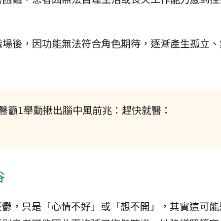
職場後，因功能無法符合角色期待，逐漸產生孤立、
！醫籲1舉動揪出腦中風前兆：趕快就醫：
谷
憂鬱，只是「心情不好」或「想不開」，其實這可能