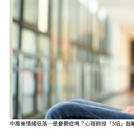
中風後情緒低落⋯是憂鬱症嗎？心理師授「5招」鼓勵他重