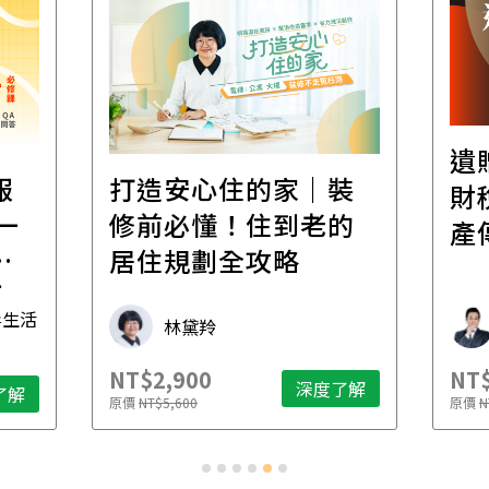
遺
報
打造安心住的家｜裝
財
一
修前必懂！住到老的
產
一
居住規劃全攻略
先
毒生活
林黛羚
NT$2,900
NT$
深度了解
了解
原價
NT$5,600
原價
N