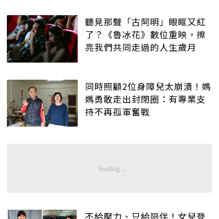
聽見那聲「古阿明」眼眶又紅
了？《魯冰花》數位重映，擦
亮我們共同走過的人生歲月
同時照顧2位身障兒太崩潰！媽
媽勇敢走出封閉圈：有專業支
持不再孤軍奮戰
不給壓力、只給陪伴！女兒登