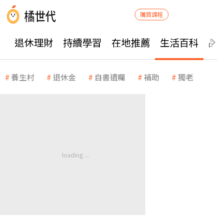
購買課程
退休理財
持續學習
在地推薦
生活百科
養生村
退休金
自書遺囑
補助
獨老