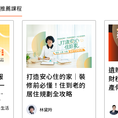
推薦課程
遺
報
打造安心住的家｜裝
財
一
修前必懂！住到老的
產
一
居住規劃全攻略
先
毒生活
林黛羚