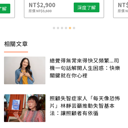
NT$2,900
NT$
深度了解
了解
原價
NT$5,600
原價
N
相關文章
總覺得無常來得快又頻繁...司
機一句話解開人生困惑：快樂
關鍵就在你心裡
照顧失智症家人「每天像恐怖
片」林靜芸籲推動失智基本
法：讓照顧者有依循