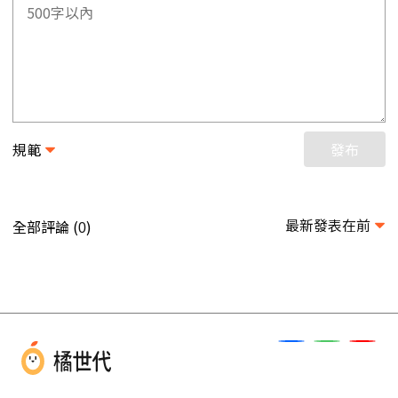
規範
發布
最新發表在前
全部評論 (
)
0