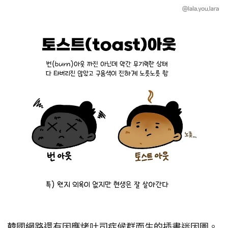
韓國網路還有因應烤吐司症候群而生的插畫迷因圖。