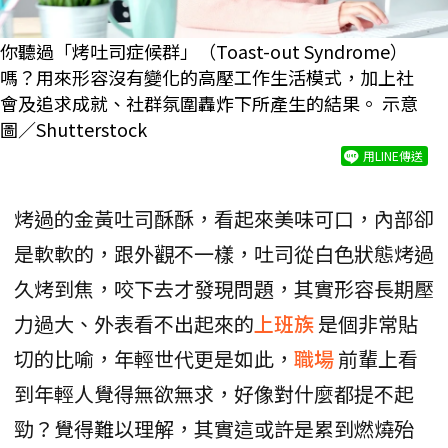
你聽過「烤吐司症候群」（Toast-out Syndrome）
嗎？用來形容沒有變化的高壓工作生活模式，加上社
會及追求成就、社群氛圍轟炸下所產生的結果。 示意
圖／Shutterstock
用LINE傳送
烤過的金黃吐司酥酥，看起來美味可口，內部卻
是軟軟的，跟外觀不一樣，吐司從白色狀態烤過
久烤到焦，咬下去才發現問題，其實形容長期壓
力過大、外表看不出起來的
上班族
是個非常貼
切的比喻，年輕世代更是如此，
職場
前輩上看
到年輕人覺得無欲無求，好像對什麼都提不起
勁？覺得難以理解，其實這或許是累到燃燒殆