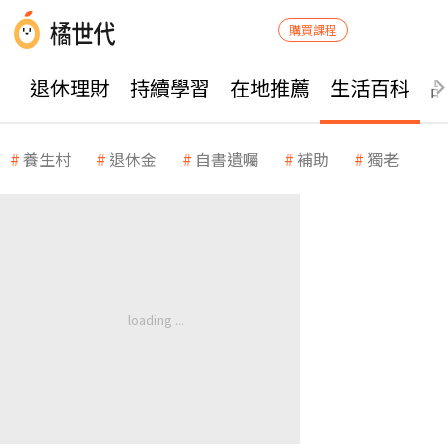
購買課程
退休理財
持續學習
在地推薦
生活百科
養生村
退休金
自書遺囑
補助
獨老