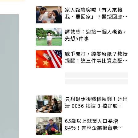
家人臨終突喊「有人來接
我、要回家」？醫授回應方
式快學：避免抱憾終生
譚敦慈：迎接一個人老後，
先想5件事
戰爭開打，錢變廢紙？教授
提醒：這三件事比資產配置
更重要！
只想退休後穩穩領錢！她出
清 0056 換這 3 檔好股：
股價高點照樣買
65歲以上就業人口暴增
84%！雲林企業搶留老員
工：穩定性高、經驗豐富