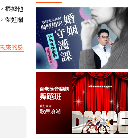
。根據他
，促進關
未來的態