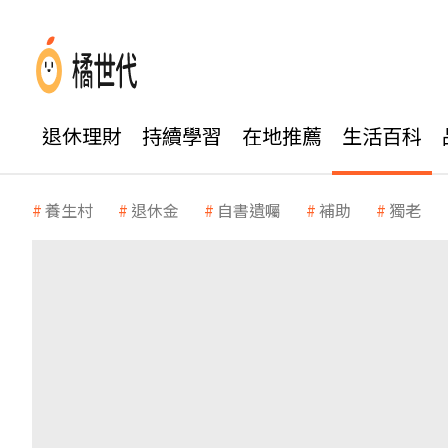
退休理財
持續學習
在地推薦
生活百科
養生村
退休金
自書遺囑
補助
獨老