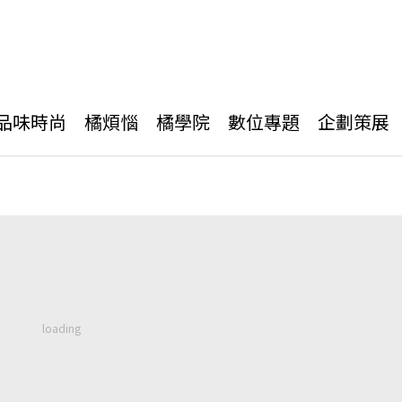
品味時尚
橘煩惱
橘學院
數位專題
企劃策展