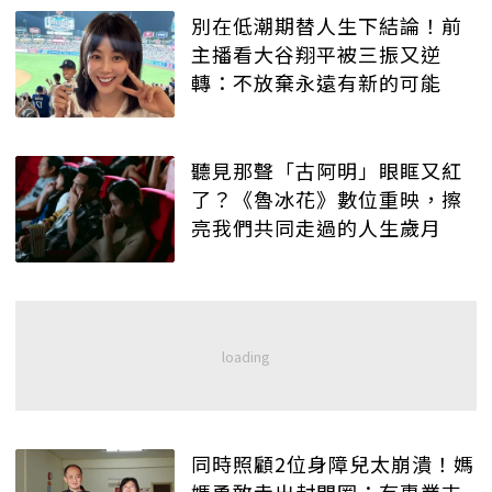
別在低潮期替人生下結論！前
主播看大谷翔平被三振又逆
轉：不放棄永遠有新的可能
聽見那聲「古阿明」眼眶又紅
了？《魯冰花》數位重映，擦
亮我們共同走過的人生歲月
同時照顧2位身障兒太崩潰！媽
媽勇敢走出封閉圈：有專業支