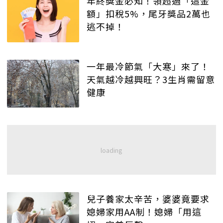
年終獎金必知！領超過「這金
額」扣稅5%，尾牙獎品2萬也
逃不掉！
一年最冷節氣「大寒」來了！
天氣越冷越興旺？3生肖需留意
健康
兒子養家太辛苦，婆婆竟要求
媳婦家用AA制！媳婦「用這