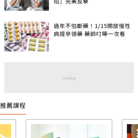
招」完美反擊
過年不怕斷藥！1/15開放慢性
病提早領藥 藥師叮嚀一次看
推薦課程