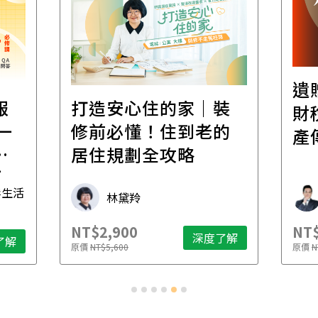
遺
報
打造安心住的家｜裝
財
一
修前必懂！住到老的
產
一
居住規劃全攻略
先
毒生活
林黛羚
NT$2,900
NT$
深度了解
了解
原價
NT$5,600
原價
N