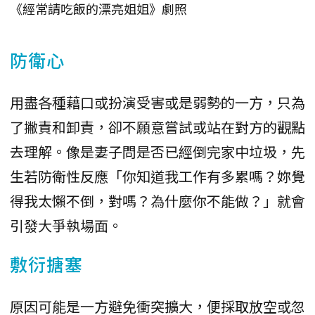
《經常請吃飯的漂亮姐姐》劇照
防衛心
用盡各種藉口或扮演受害或是弱勢的一方，只為
了撇責和卸責，卻不願意嘗試或站在對方的觀點
去理解。像是妻子問是否已經倒完家中垃圾，先
生若防衛性反應「你知道我工作有多累嗎？妳覺
得我太懶不倒，對嗎？為什麼你不能做？」就會
引發大爭執場面。
敷衍搪塞
原因可能是一方避免衝突擴大，便採取放空或忽