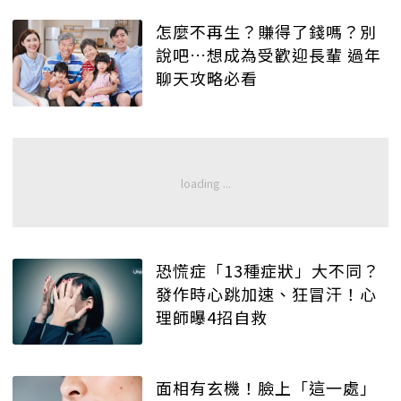
怎麼不再生？賺得了錢嗎？別
說吧…想成為受歡迎長輩 過年
聊天攻略必看
恐慌症「13種症狀」大不同？
發作時心跳加速、狂冒汗！心
理師曝4招自救
面相有玄機！臉上「這一處」