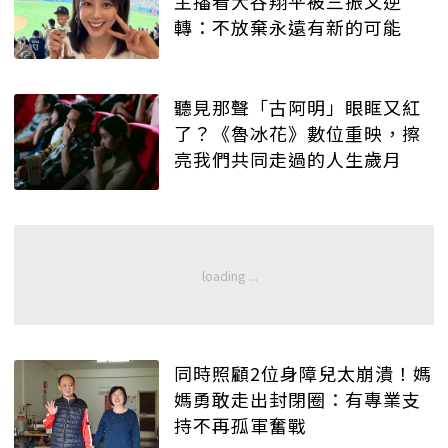
主播看大谷翔平被三振又逆
轉：不放棄永遠有新的可能
聽見那聲「古阿明」眼眶又紅
了？《魯冰花》數位重映，擦
亮我們共同走過的人生歲月
同時照顧2位身障兒太崩潰！媽
媽勇敢走出封閉圈：有專業支
持不再孤軍奮戰