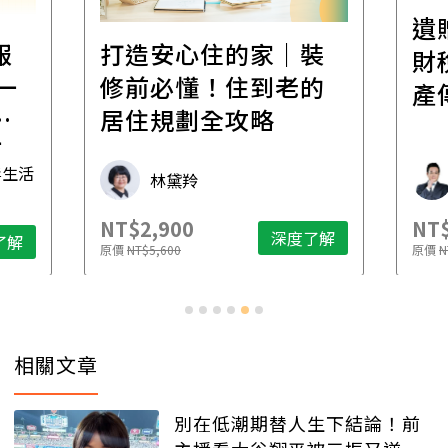
遺贈稅規劃直播課│
裝
百
財稅專家親授，讓資
的
經
產傳承更有效率
年
財稅專家 朱家棟
NT$2,500
NT$
了解
深度了解
原價
NT$4,888
原價
N
相關文章
別在低潮期替人生下結論！前