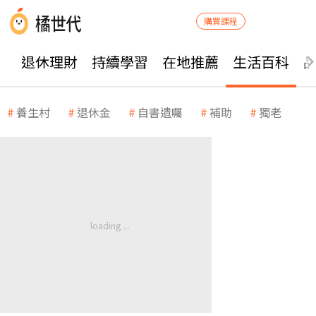
購買課程
退休理財
持續學習
在地推薦
生活百科
養生村
退休金
自書遺囑
補助
獨老