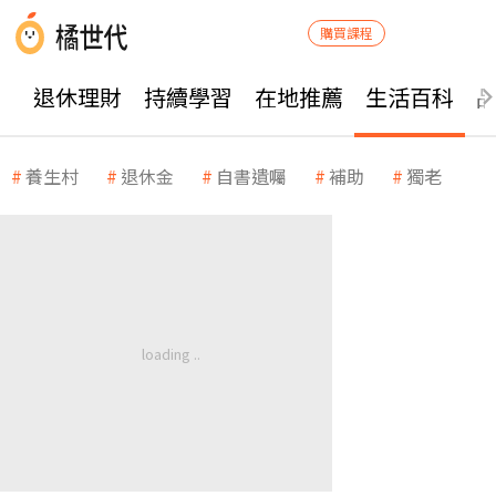
購買課程
退休理財
持續學習
在地推薦
生活百科
養生村
退休金
自書遺囑
補助
獨老