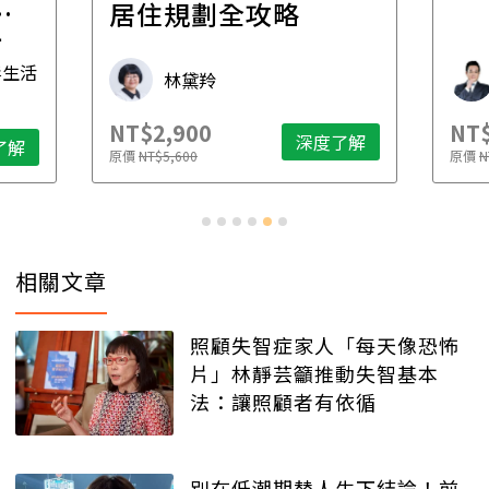
一
居住規劃全攻略
先
毒生活
林黛羚
NT$2,900
NT$
深度了解
了解
原價
NT$5,600
原價
N
相關文章
照顧失智症家人「每天像恐怖
片」林靜芸籲推動失智基本
法：讓照顧者有依循
別在低潮期替人生下結論！前