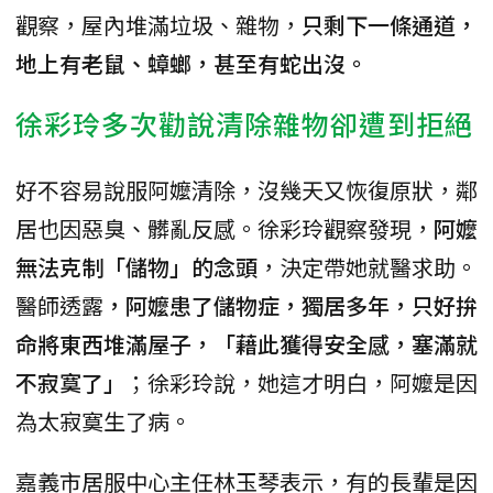
觀察，屋內堆滿垃圾、雜物，
只剩下一條通道，
地上有老鼠、蟑螂，甚至有蛇出沒。
徐彩玲多次勸說清除雜物卻遭到拒絕
好不容易說服阿嬤清除，沒幾天又恢復原狀，鄰
居也因惡臭、髒亂反感。徐彩玲觀察發現，
阿嬤
無法克制「儲物」的念頭
，決定帶她就醫求助。
醫師透露
，阿嬤患了儲物症，獨居多年，只好拚
命將東西堆滿屋子，「藉此獲得安全感，塞滿就
不寂寞了」
；徐彩玲說，她這才明白，阿嬤是因
為太寂寞生了病。
嘉義市居服中心主任林玉琴表示，有的長輩是因