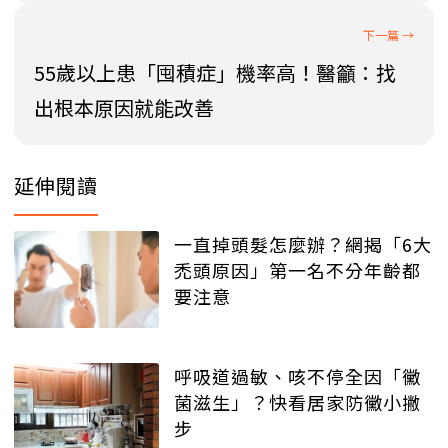
55歲以上患「囤積症」機率高！醫籲：找
出根本原因就能改善
延伸閱讀
一直掉頭髮怎麼辦？網揭「6大
禿頭原因」第一名不分年齡都
要注意
呼吸道過敏、咳不停全因「黴
菌滋生」？快看居家防黴小撇
步