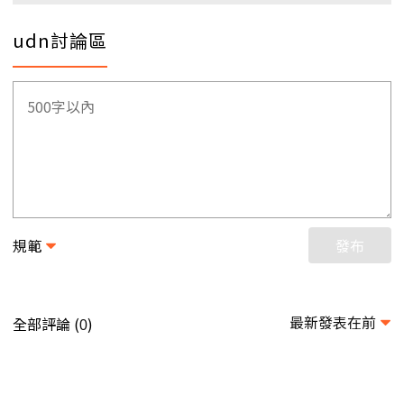
udn討論區
規範
發布
最新發表在前
全部評論 (
)
0