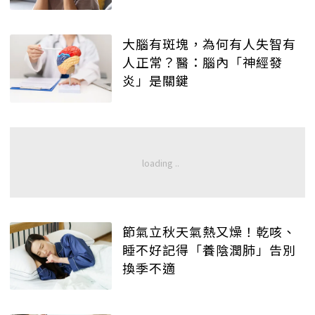
大腦有斑塊，為何有人失智有
人正常？醫：腦內「神經發
炎」是關鍵
節氣立秋天氣熱又燥！乾咳、
睡不好記得「養陰潤肺」告別
換季不適