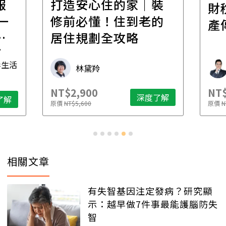
報
打造安心住的家｜裝
財
一
修前必懂！住到老的
產
一
居住規劃全攻略
先
毒生活
林黛羚
NT$2,900
NT$
深度了解
了解
原價
NT$5,600
原價
N
相關文章
有失智基因注定發病？研究顯
示：越早做7件事最能護腦防失
智