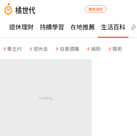
購買課程
退休理財
持續學習
在地推薦
生活百科
養生村
退休金
自書遺囑
補助
獨老