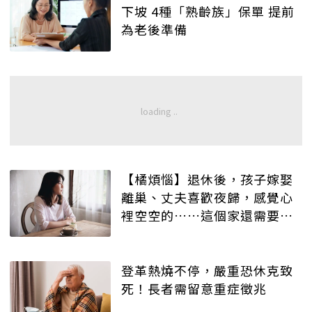
下坡 4種「熟齡族」保單 提前
為老後準備
【橘煩惱】退休後，孩子嫁娶
離巢、丈夫喜歡夜歸，感覺心
裡空空的……這個家還需要我
嗎？
登革熱燒不停，嚴重恐休克致
死！長者需留意重症徵兆