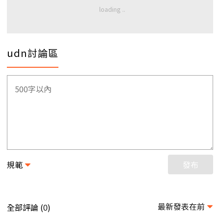
udn討論區
規範
發布
最新發表在前
全部評論 (
)
0