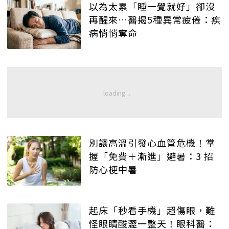
以為太累「睡一覺就好」卻沒
再醒來…醫揭5種異常疲倦：疾
病悄悄奪命
別讓高溫引發心血管危機！掌
握「免費＋漸進」避暑：3 招
防心梗中暑
起床「秒看手機」超傷眼，難
怪眼睛酸澀一整天！眼科醫：