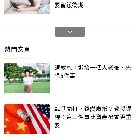
要留緩衝期
熱門文章
譚敦慈：迎接一個人老後，先
想5件事
戰爭開打，錢變廢紙？教授提
醒：這三件事比資產配置更重
要！