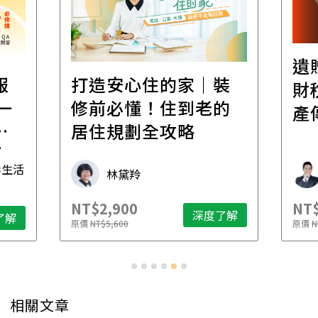
遺
報
打造安心住的家｜裝
財
一
修前必懂！住到老的
產
一
居住規劃全攻略
先
毒生活
林黛羚
NT$2,900
NT$
深度了解
了解
原價
NT$5,600
原價
N
相關文章