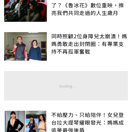
了？《魯冰花》數位重映，擦
亮我們共同走過的人生歲月
同時照顧2位身障兒太崩潰！媽
媽勇敢走出封閉圈：有專業支
持不再孤軍奮戰
不給壓力、只給陪伴！女兒登
台拉大提琴耀眼發光：媽媽成
追夢最強後盾