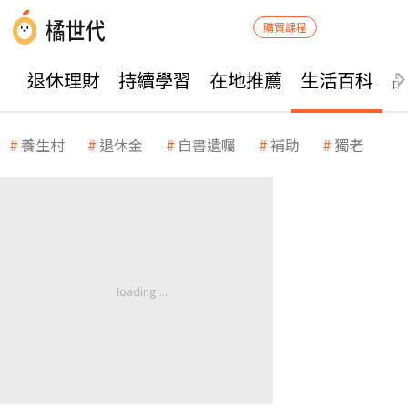
購買課程
退休理財
持續學習
在地推薦
生活百科
養生村
退休金
自書遺囑
補助
獨老