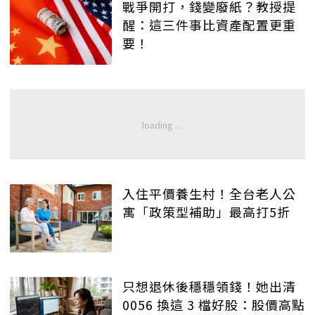
戰爭開打，錢變廢紙？教授提
醒：這三件事比資產配置更重
要！
入住平價養生村！全台老人公
寓「政策型補助」最高打5折
只想退休後穩穩領錢！她出清
0056 換這 3 檔好股：股價高點