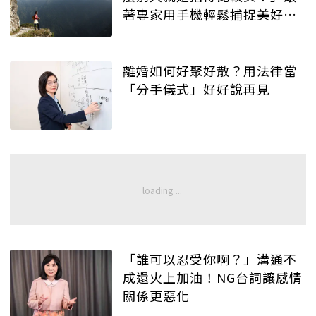
著專家用手機輕鬆捕捉美好瞬
間！
離婚如何好聚好散？用法律當
「分手儀式」好好說再見
「誰可以忍受你啊？」溝通不
成還火上加油！NG台詞讓感情
關係更惡化