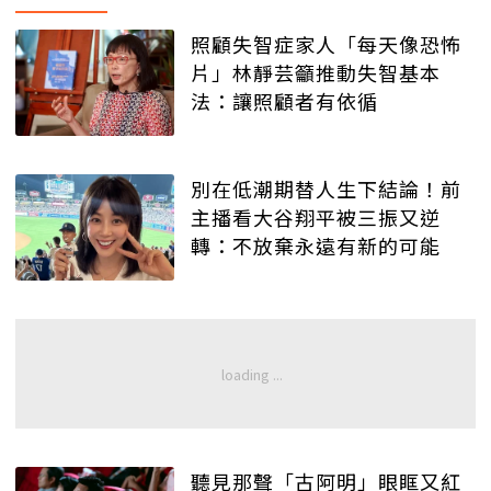
照顧失智症家人「每天像恐怖
片」林靜芸籲推動失智基本
法：讓照顧者有依循
別在低潮期替人生下結論！前
主播看大谷翔平被三振又逆
轉：不放棄永遠有新的可能
聽見那聲「古阿明」眼眶又紅