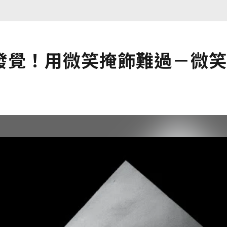
發覺！用微笑掩飾難過－微笑