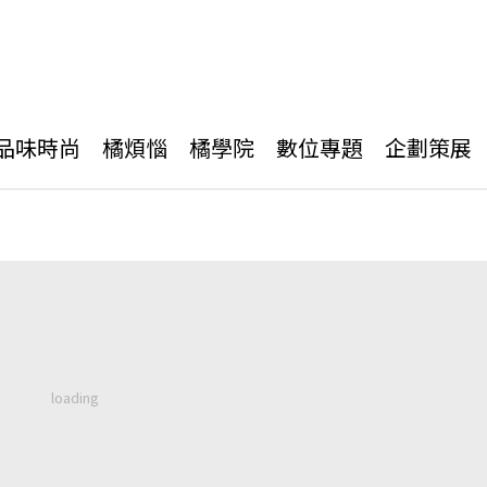
品味時尚
橘煩惱
橘學院
數位專題
企劃策展