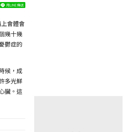
用LINE傳送
情上會體會
個幾十幾
憂鬱症的
時候，成
許多光鮮
心臟。這