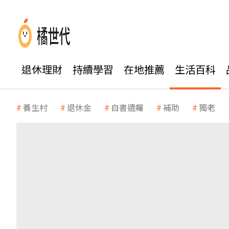
退休理財
持續學習
在地推薦
生活百科
養生村
退休金
自書遺囑
補助
獨老