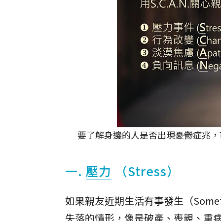
要了解身邊的人是否出現憂鬱症兆，可
一.
壓力
（Stress）
如果親友近期生活有事發生（Somet
失落的情形，像是破產、喪親、重