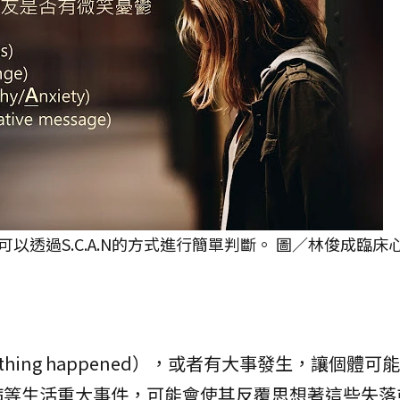
以透過S.C.A.N的方式進行簡單判斷。 圖／林俊成臨床
hing happened），或者有大事發生，讓個體可
病等生活重大事件，可能會使其反覆思想著這些失落