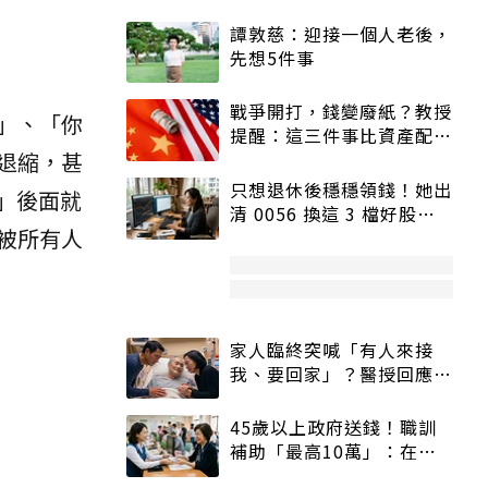
譚敦慈：迎接一個人老後，
先想5件事
戰爭開打，錢變廢紙？教授
」、「你
提醒：這三件事比資產配置
退縮，甚
更重要！
只想退休後穩穩領錢！她出
」後面就
清 0056 換這 3 檔好股：
被所有人
股價高點照樣買
家人臨終突喊「有人來接
我、要回家」？醫授回應方
式快學：避免抱憾終生
45歲以上政府送錢！職訓
補助「最高10萬」：在
職、待業都能申請