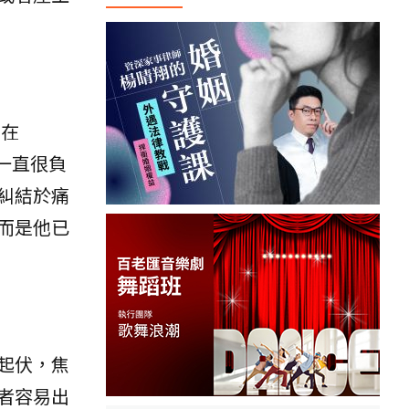
自在
具一直很負
糾結於痛
而是他已
起伏，焦
者容易出