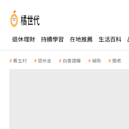
退休理財
持續學習
在地推薦
生活百科
養生村
退休金
自書遺囑
補助
獨老