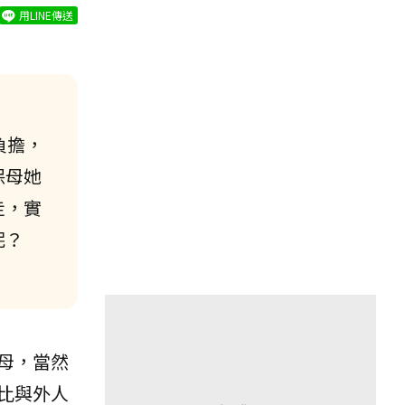
用LINE傳送
負擔，
保母她
走，實
呢？
母，當然
比與外人