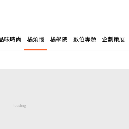
品味時尚
橘煩惱
橘學院
數位專題
企劃策展