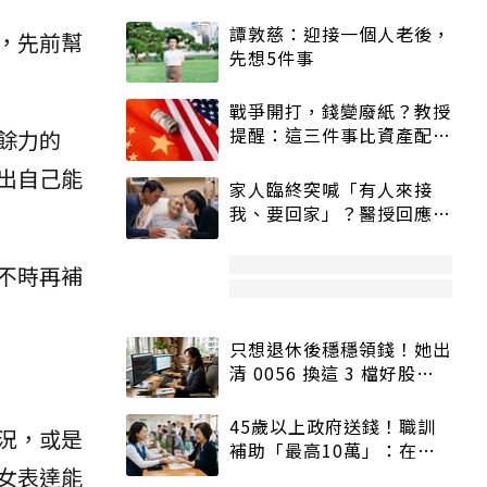
譚敦慈：迎接一個人老後，
，先前幫
先想5件事
戰爭開打，錢變廢紙？教授
提醒：這三件事比資產配置
餘力的
更重要！
出自己能
家人臨終突喊「有人來接
我、要回家」？醫授回應方
式快學：避免抱憾終生
不時再補
只想退休後穩穩領錢！她出
清 0056 換這 3 檔好股：
股價高點照樣買
45歲以上政府送錢！職訓
況，或是
補助「最高10萬」：在
女表達能
職、待業都能申請