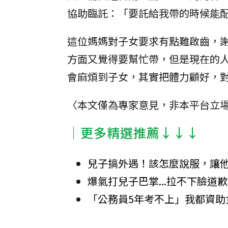
協助臨託：「要託給我帶的時候能
這位媽媽對子女要求有點難啟齒，
方面又覺得要幫忙帶，但是現在的
會麻煩到子女，其實把體力顧好，
〈本文僅為專家意見，非本平台立
│更多精選推薦↓↓↓
兒子搞外遇！該怎麼說服，讓
爆氣打兒子巴掌...拉不下臉道
「公務員5年考不上」我都資助