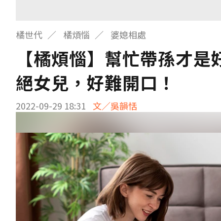
橘世代
橘煩惱
婆媳相處
【橘煩惱】幫忙帶孫才是好
絕女兒，好難開口！
2022-09-29 18:31
文／吳韻恬