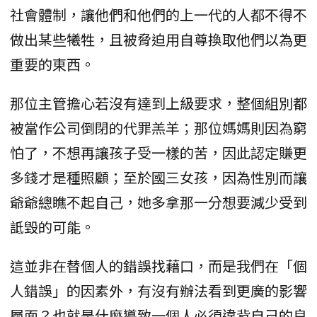
社會體制，讓他們和他們的上一代的人都不得不
做出某些犧牲，且被脅迫用自尊換取他們以為更
重要的東西。
那位主管擔心若沒有達到上級要求，整個組別都
被當作公司倒閉的代罪羔羊；那位媽媽則因為窮
怕了，不想再讓孩子受一樣的苦，因此認定賺更
多錢才是種照顧；至於國三女孩，因為性別而讓
爺爺總瞧不起自己，她多拿那一分想要減少受到
詆毀的可能。
這並非在替個人的錯誤找藉口，而是我們在「個
人錯誤」的因素外，有沒有辦法看到更廣的影響
層面？也就是什麼導致一個人必須違背自己的良