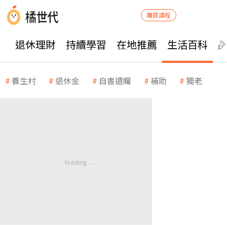
購買課程
退休理財
持續學習
在地推薦
生活百科
養生村
退休金
自書遺囑
補助
獨老