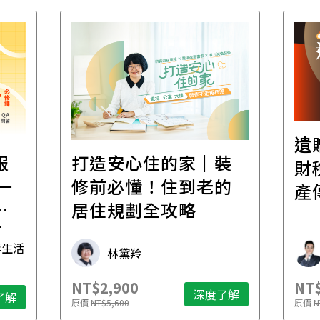
遺
報
打造安心住的家｜裝
財
一
修前必懂！住到老的
產
一
居住規劃全攻略
先
毒生活
林黛羚
NT$2,900
NT$
深度了解
了解
原價
NT$5,600
原價
N