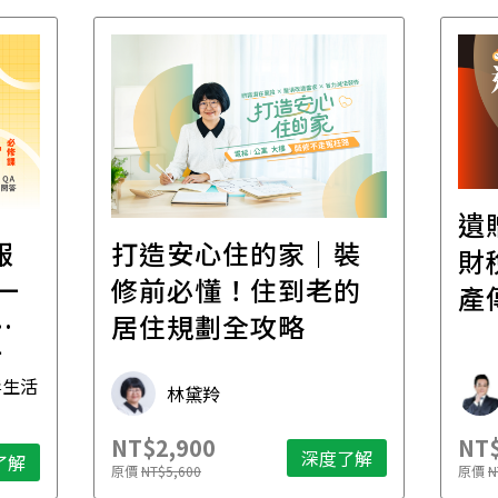
遺
報
打造安心住的家｜裝
財
一
修前必懂！住到老的
產
一
居住規劃全攻略
先
毒生活
林黛羚
NT$2,900
NT$
深度了解
了解
原價
NT$5,600
原價
N