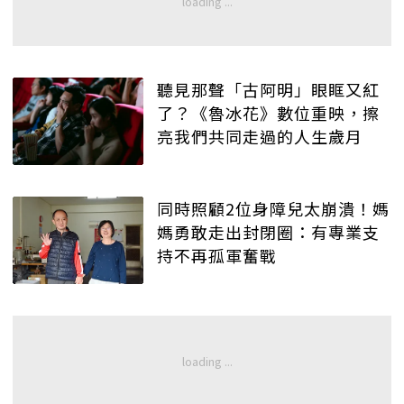
聽見那聲「古阿明」眼眶又紅
了？《魯冰花》數位重映，擦
亮我們共同走過的人生歲月
同時照顧2位身障兒太崩潰！媽
媽勇敢走出封閉圈：有專業支
持不再孤軍奮戰