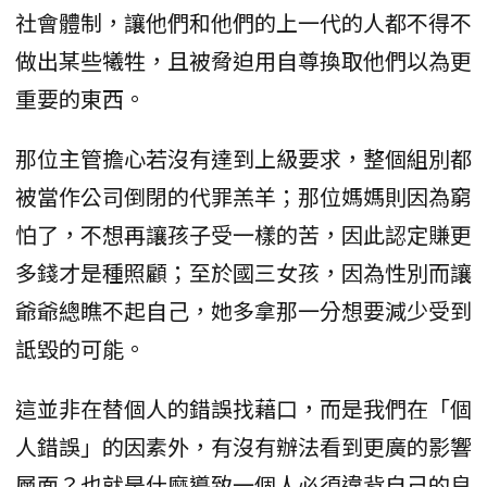
社會體制，讓他們和他們的上一代的人都不得不
做出某些犧牲，且被脅迫用自尊換取他們以為更
重要的東西。
那位主管擔心若沒有達到上級要求，整個組別都
被當作公司倒閉的代罪羔羊；那位媽媽則因為窮
怕了，不想再讓孩子受一樣的苦，因此認定賺更
多錢才是種照顧；至於國三女孩，因為性別而讓
爺爺總瞧不起自己，她多拿那一分想要減少受到
詆毀的可能。
這並非在替個人的錯誤找藉口，而是我們在「個
人錯誤」的因素外，有沒有辦法看到更廣的影響
層面？也就是什麼導致一個人必須違背自己的良