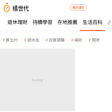
購買課程
退休理財
持續學習
在地推薦
生活百科
養生村
退休金
自書遺囑
補助
獨老